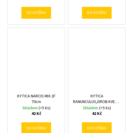
DO KOŠÍKU
DO KOŠÍKU
KYTICA NARCIS MIX 2F
KYTICA
70cm
RANUNCULUS,DROB.KVETY,
ZELEŇ MIX/2F 31cm
Skladem
(>5 ks)
Skladem
(>5 ks)
42 Kč
42 Kč
DO KOŠÍKU
DO KOŠÍKU