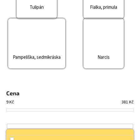
Tulipán
Fialka, primula
Pampeliška, sedmikráska
Narcis
Cena
9
Kč
381
Kč