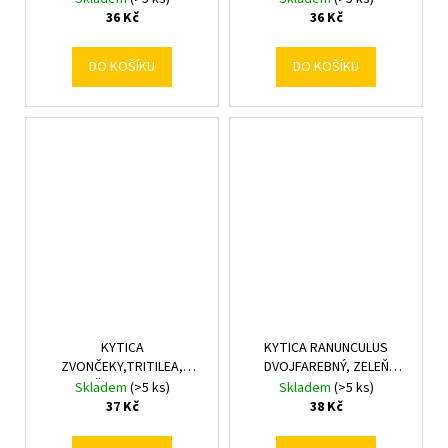
36 Kč
36 Kč
DO KOŠÍKU
DO KOŠÍKU
KYTICA
KYTICA RANUNCULUS
ZVONČEKY,TRITILEA,
DVOJFAREBNÝ, ZELEŇ
ZELEŇ MIX/3F 44CM
MIX/3F 29CM
Skladem
(>5 ks)
Skladem
(>5 ks)
37 Kč
38 Kč