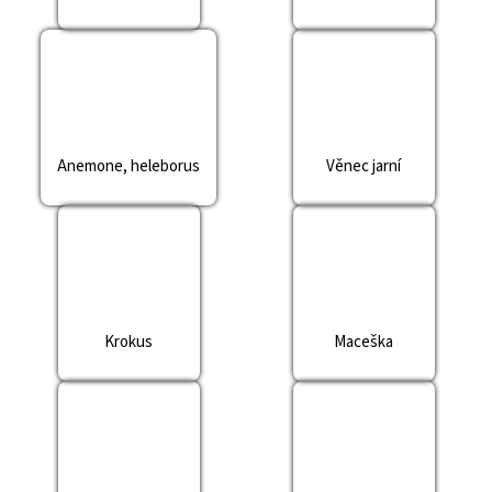
č
u
j
e
m
e
Anemone, heleborus
Věnec jarní
Krokus
Maceška