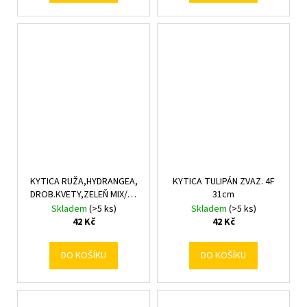
KYTICA RUŽA,HYDRANGEA,
KYTICA TULIPÁN ZVAZ. 4F
DROB.KVETY,ZELEŇ MIX/3F
31cm
32CM
Skladem
(>5 ks)
Skladem
(>5 ks)
42 Kč
42 Kč
DO KOŠÍKU
DO KOŠÍKU