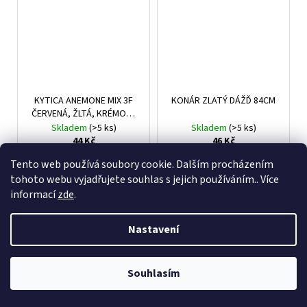
KYTICA ANEMONE MIX 3F
KONÁR ZLATÝ DÁŽĎ 84CM
ČERVENÁ, ŽLTÁ, KRÉMOVÁ
38CM
Skladem
(>5 ks)
Skladem
(>5 ks)
44 Kč
46 Kč
Tento web používá soubory cookie. Dalším procházením
DO KOŠÍKU
DO KOŠÍKU
tohoto webu vyjadřujete souhlas s jejich používáním.. Více
informací
zde
.
Nastavení
Souhlasím