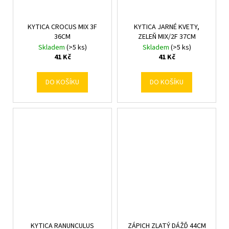
KYTICA CROCUS MIX 3F
KYTICA JARNÉ KVETY,
36CM
ZELEŇ MIX/2F 37CM
Skladem
(>5 ks)
Skladem
(>5 ks)
41 Kč
41 Kč
DO KOŠÍKU
DO KOŠÍKU
KYTICA RANUNCULUS
ZÁPICH ZLATÝ DÁŽĎ 44CM