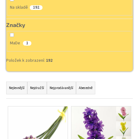
Na skladě
192
Značky
MaDe
1
Položek k zobrazení:
192
Ř
a
Nejlevnější
Nejdražší
Nejprodávanější
Abecedně
z
e
V
n
ý
í
p
p
i
r