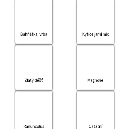
a
j
í
t
Bahňátka, vrba
Kytice jarní mix
?
HLEDAT
Zlatý déšť
Magnolie
D
o
p
o
r
u
Ranunculus
Ostatní