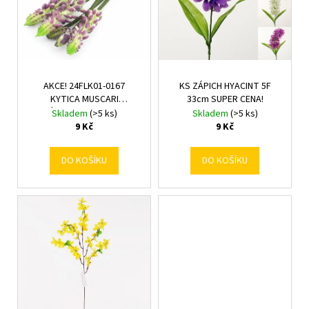
s
o
p
d
r
u
o
k
d
t
AKCE! 24FLK01-0167
KS ZÁPICH HYACINT 5F
u
KYTICA MUSCARI
33cm SUPER CENA!
ů
k
VÍZ.5KS/24CM GUm
Skladem
(>5 ks)
Skladem
(>5 ks)
t
9 Kč
9 Kč
ů
DO KOŠÍKU
DO KOŠÍKU