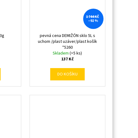
1 744 KČ
–92 %
 3g
pevná cena DEMIŽÓN sklo 5L s
uchom /plast uzáver/plast košík
*5260
Skladem
(>5 ks)
137 Kč
DO KOŠÍKU