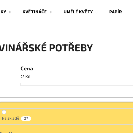
ČKY
KVĚTINÁČE
UMĚLÉ KVĚTY
PAPÍR
Co potřebujete najít?
VINÁŘSKÉ POTŘEBY
HLEDAT
Cena
23
Kč
Doporučujeme
Na skladě
27