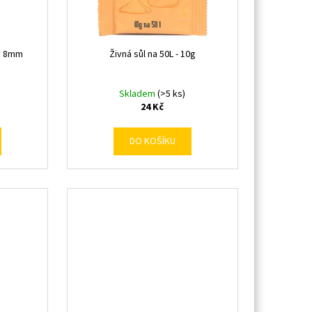
ý 8mm
Živná sůl na 50L - 10g
Skladem
(>5 ks)
24 Kč
DO KOŠÍKU