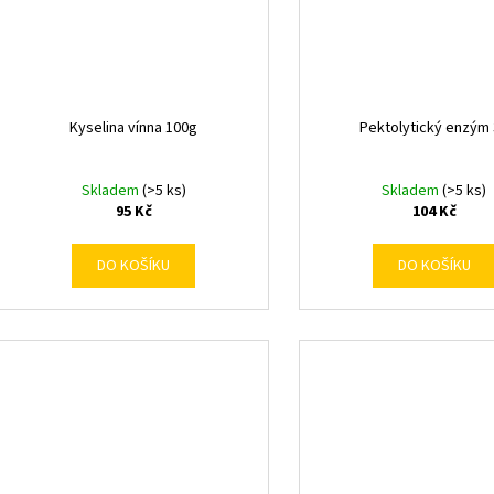
Kyselina vínna 100g
Pektolytický enzým
Skladem
(>5 ks)
Skladem
(>5 ks)
95 Kč
104 Kč
DO KOŠÍKU
DO KOŠÍKU