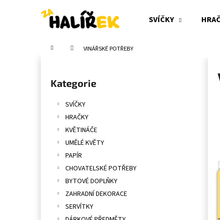
K
Přejít
na
o
SVÍČKY
HRA
obsah
Zpět
Zpět
š
do
do
í
Domů
VINÁŘSKÉ POTŘEBY
obchodu
obchodu
k
P
o
Přeskočit
Kategorie
s
kategorie
t
SVÍČKY
r
HRAČKY
a
KVĚTINÁČE
n
UMĚLÉ KVĚTY
n
PAPÍR
í
CHOVATELSKÉ POTŘEBY
p
BYTOVÉ DOPLŇKY
a
ZAHRADNÍ DEKORACE
n
SERVÍTKY
e
DÁRKOVÉ PŘEDMĚTY