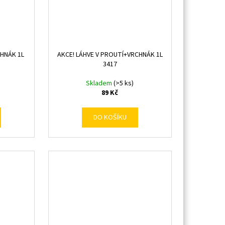
HNÁK 1L
AKCE! LÁHVE V PROUTÍ+VRCHNÁK 1L
3417
Skladem
(>5 ks)
89 Kč
DO KOŠÍKU