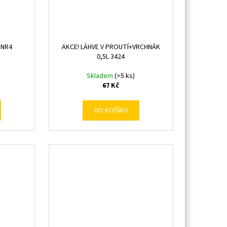
 NR4
AKCE! LÁHVE V PROUTÍ+VRCHNÁK
0,5L 3424
Skladem
(>5 ks)
67 Kč
DO KOŠÍKU