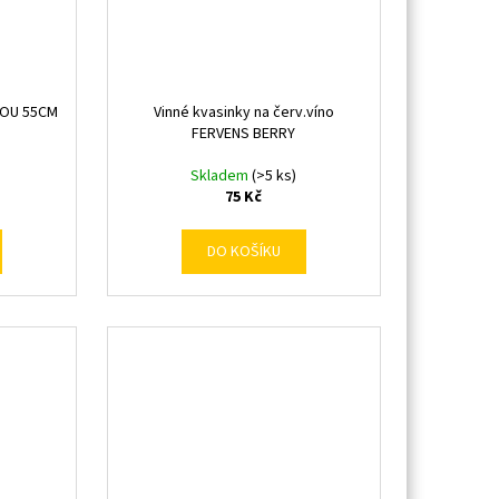
KOU 55CM
Vinné kvasinky na červ.víno
FERVENS BERRY
Skladem
(>5 ks)
75 Kč
DO KOŠÍKU