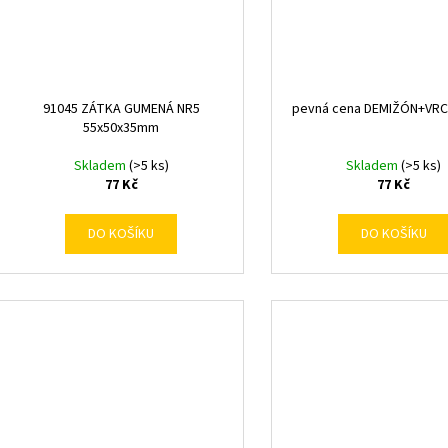
91045 ZÁTKA GUMENÁ NR5
pevná cena DEMIŽÓN+VRC
55x50x35mm
Skladem
(>5 ks)
Skladem
(>5 ks)
77 Kč
77 Kč
DO KOŠÍKU
DO KOŠÍKU