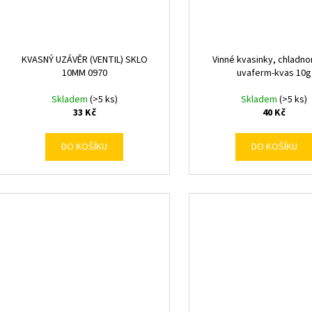
KVASNÝ UZÁVĚR (VENTIL) SKLO
Vinné kvasinky, chladno
10MM 0970
uvaferm-kvas 10g
Skladem
(>5 ks)
Skladem
(>5 ks)
33 Kč
40 Kč
DO KOŠÍKU
DO KOŠÍKU