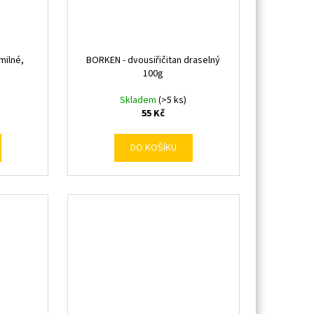
milné,
BORKEN - dvousiřičitan draselný
100g
Skladem
(>5 ks)
55 Kč
DO KOŠÍKU