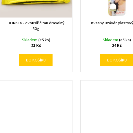
k
d
t
u
ů
k
BORKEN - dvousiřičitan draselný
Kvasný uzávěr plastov
t
30g
ů
Skladem
(>5 ks)
Skladem
(>5 ks)
23 Kč
24 Kč
DO KOŠÍKU
DO KOŠÍKU