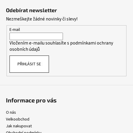
l
á
á
Odebírat newsletter
d
p
Nezmeškejte žádné novinky či slevy!
a
a
c
t
E-mail
í
í
p
Vložením e-mailu souhlasíte s
podmínkami ochrany
r
osobních údajů
v
k
PŘIHLÁSIT SE
y
v
ý
p
i
s
Informace pro vás
u
O nás
Velkoobchod
Jak nakupovat
Obchodní podmínky