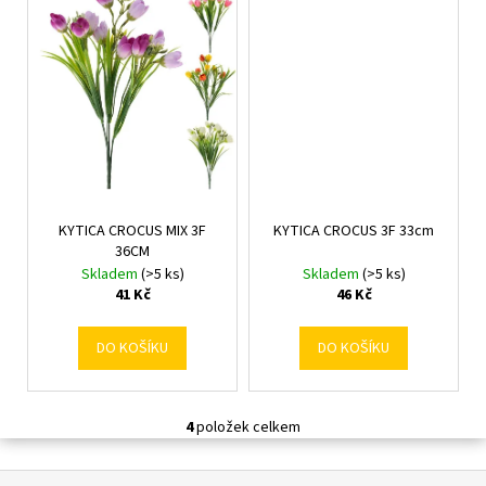
č
u
j
e
m
e
KYTICA CROCUS MIX 3F
KYTICA CROCUS 3F 33cm
36CM
Skladem
(>5 ks)
Skladem
(>5 ks)
41 Kč
46 Kč
DO KOŠÍKU
DO KOŠÍKU
4
položek celkem
O
v
Z