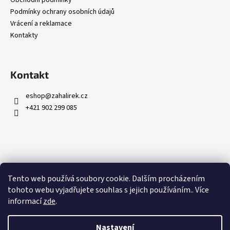
Podmínky ochrany osobních údajů
Vrácení a reklamace
Kontakty
Kontakt
eshop
@
zahalirek.cz
+421 902 299 085
Přijímáme online platby
Tento web používá soubory cookie. Dalším procházením
tohoto webu vyjadřujete souhlas s jejich používáním.. Více
informací
zde
.
Nastavení