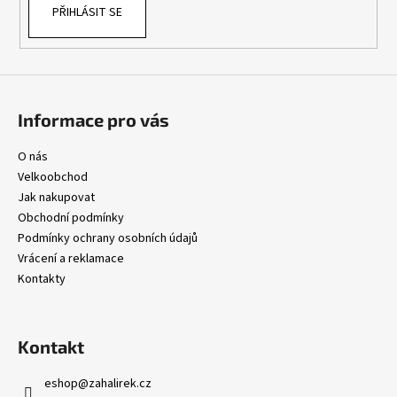
č
PŘIHLÁSIT SE
u
j
e
m
e
Informace pro vás
O nás
Velkoobchod
Jak nakupovat
Obchodní podmínky
Podmínky ochrany osobních údajů
Vrácení a reklamace
Kontakty
Kontakt
eshop
@
zahalirek.cz