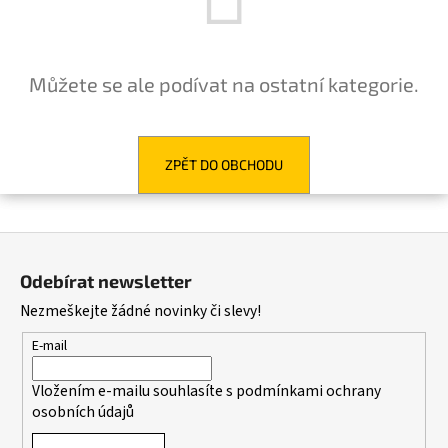
a
j
í
Můžete se ale podívat na ostatní kategorie.
t
?
ZPĚT DO OBCHODU
HLEDAT
Z
á
Odebírat newsletter
p
Nezmeškejte žádné novinky či slevy!
D
a
o
t
E-mail
p
í
o
Vložením e-mailu souhlasíte s
podmínkami ochrany
r
osobních údajů
u