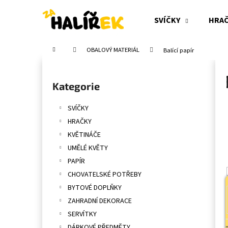
K
Přejít
na
o
SVÍČKY
HRA
obsah
Zpět
Zpět
š
do
do
í
Domů
OBALOVÝ MATERIÁL
Balící papír
obchodu
obchodu
k
P
o
Přeskočit
Kategorie
s
kategorie
t
SVÍČKY
r
HRAČKY
a
KVĚTINÁČE
n
UMĚLÉ KVĚTY
n
PAPÍR
í
CHOVATELSKÉ POTŘEBY
p
BYTOVÉ DOPLŇKY
a
ZAHRADNÍ DEKORACE
n
SERVÍTKY
e
DÁRKOVÉ PŘEDMĚTY