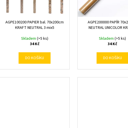
k
d
t
u
ů
k
AGPE100200 PAPIER bal. 70x200cm
AGPE200000 PAPÍR 70x
t
KRAFT NEUTRAL 3 mix5
NEUTRAL UNICOLOR K
ů
Skladem
(>5 ks)
Skladem
(>5 ks)
34 Kč
34 Kč
DO KOŠÍKU
DO KOŠÍKU