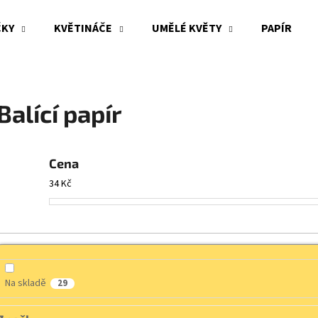
ČKY
KVĚTINÁČE
UMĚLÉ KVĚTY
PAPÍR
Co potřebujete najít?
Balící papír
HLEDAT
Cena
34
Kč
Doporučujeme
Na skladě
29