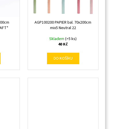
200cm
AGP100200 PAPIER bal. 70x200cm
RAFT*
mix5 Neutral 22
Skladem
(>5 ks)
40 Kč
DO KOŠÍKU