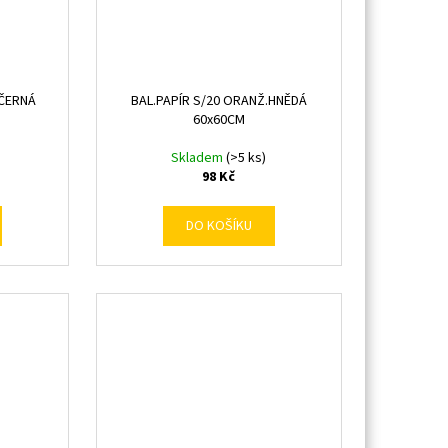
.ČERNÁ
BAL.PAPÍR S/20 ORANŽ.HNĚDÁ
60x60CM
Skladem
(>5 ks)
98 Kč
DO KOŠÍKU