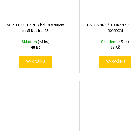
AGP100220 PAPIER bal. 70x200cm
BAL.PAPÍR S/10 ORANŽ+
mix5 Neutral 23
60*60CM
Skladem
(>5 ks)
Skladem
(>5 ks)
40 Kč
98 Kč
DO KOŠÍKU
DO KOŠÍKU