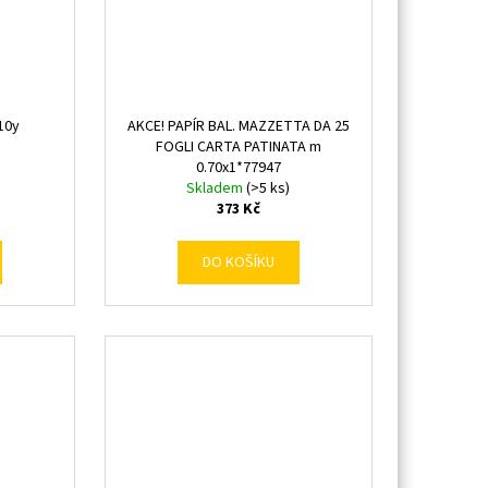
 10y
AKCE! PAPÍR BAL. MAZZETTA DA 25
FOGLI CARTA PATINATA m
0.70x1*77947
Skladem
(>5 ks)
373 Kč
DO KOŠÍKU