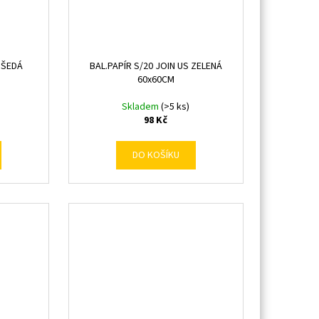
S ŠEDÁ
BAL.PAPÍR S/20 JOIN US ZELENÁ
60x60CM
Skladem
(>5 ks)
98 Kč
DO KOŠÍKU