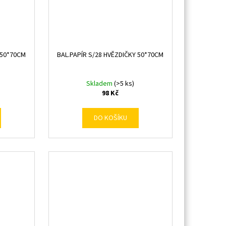
 50*70CM
BAL.PAPÍR S/28 HVĚZDIČKY 50*70CM
Skladem
(>5 ks)
98 Kč
DO KOŠÍKU