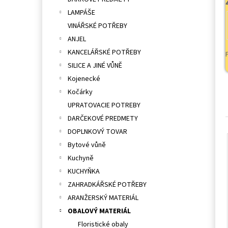
l
LAMPÁŠE
VINÁŘSKÉ POTŘEBY
ANJEL
KANCELÁŘSKÉ POTŘEBY
SILICE A JINÉ VŮNĚ
Kojenecké
Kočárky
UPRATOVACIE POTREBY
DARČEKOVÉ PREDMETY
DOPLNKOVÝ TOVAR
Bytové vůně
Kuchyně
KUCHYŇKA
ZAHRADKÁŘSKÉ POTŘEBY
ARANŽERSKÝ MATERIÁL
OBALOVÝ MATERIÁL
Floristické obaly