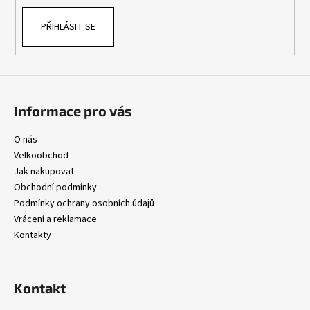
k
PŘIHLÁSIT SE
y
v
ý
p
i
s
Informace pro vás
u
O nás
Velkoobchod
Jak nakupovat
Obchodní podmínky
Podmínky ochrany osobních údajů
Vrácení a reklamace
Kontakty
Kontakt