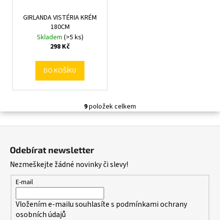
GIRLANDA VISTÉRIA KRÉM
180CM
Skladem
(>5 ks)
298 Kč
DO KOŠÍKU
9
položek celkem
O
v
Z
l
á
á
Odebírat newsletter
d
p
Nezmeškejte žádné novinky či slevy!
a
a
c
t
E-mail
í
í
p
Vložením e-mailu souhlasíte s
podmínkami ochrany
r
osobních údajů
v