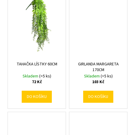
č
u
j
e
m
e
TAHAČKA LÍSTKY 60CM
GIRLANDA MARGARETA
170CM
Skladem
(>5 ks)
Skladem
(>5 ks)
72 Kč
103 Kč
DO KOŠÍKU
DO KOŠÍKU