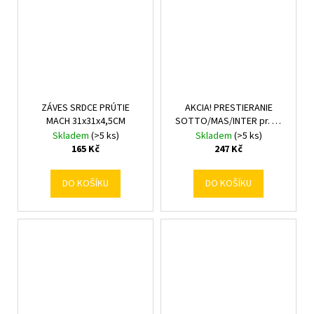
ZÁVES SRDCE PRÚTIE
AKCIA! PRESTIERANIE
MACH 31x31x4,5CM
SOTTO/MAS/INTER pr. 45
/D0022.40
Skladem
(>5 ks)
Skladem
(>5 ks)
165 Kč
247 Kč
DO KOŠÍKU
DO KOŠÍKU