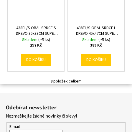
438FL/S OBAL SRDCE S
438FL/S OBAL SRDCE L
DREVO 35x33CM SUPER
DREVO 45x47CM SUPER
CENA!
CENA!
Skladem
(>5 ks)
Skladem
(>5 ks)
257 Kč
389 Kč
DO KOŠÍKU
DO KOŠÍKU
8
položek celkem
O
v
Z
l
á
á
Odebírat newsletter
d
p
Nezmeškejte žádné novinky či slevy!
a
a
c
t
E-mail
í