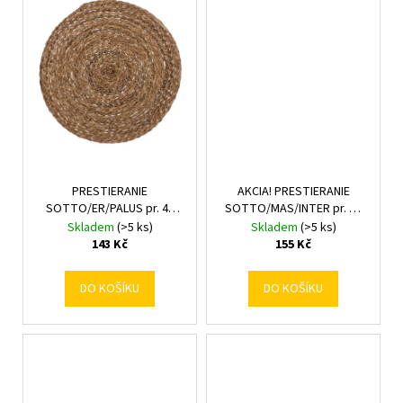
č
u
j
e
m
e
PRESTIERANIE
AKCIA! PRESTIERANIE
SOTTO/ER/PALUS pr. 40
SOTTO/MAS/INTER pr. 33
/D0022.32
/D0022.40
Skladem
(>5 ks)
Skladem
(>5 ks)
143 Kč
155 Kč
DO KOŠÍKU
DO KOŠÍKU