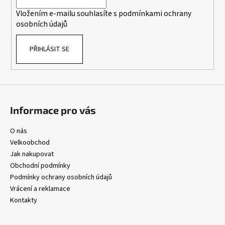
í
p
Vložením e-mailu souhlasíte s
podmínkami ochrany
r
osobních údajů
v
k
PŘIHLÁSIT SE
y
v
ý
p
i
s
Informace pro vás
u
O nás
Velkoobchod
Jak nakupovat
Obchodní podmínky
Podmínky ochrany osobních údajů
Vrácení a reklamace
Kontakty