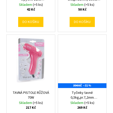
ů
č
k
pr.11mm,dl.10cm
100mm
Skladem
(>5 ks)
Skladem
(>5 ks)
u
t
42 Kč
50 Kč
j
ů
e
DO KOŠÍKU
DO KOŠÍKU
m
e
394 KČ
–31 %
TAVNÁ PISTOLE RŮŽOVÁ
Tyčinky tavné
70W
0,5kg,pr.7,2mm
dl.100mm/bal.10ks
Skladem
(>5 ks)
Skladem
(>5 ks)
217 Kč
269 Kč