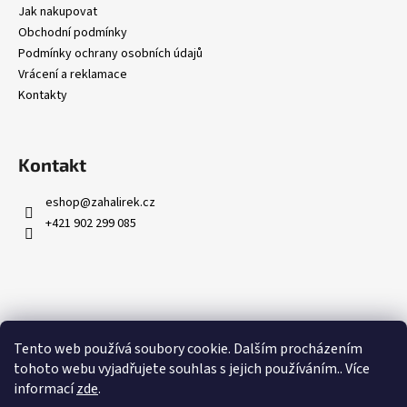
Jak nakupovat
Obchodní podmínky
Podmínky ochrany osobních údajů
Vrácení a reklamace
Kontakty
Kontakt
eshop
@
zahalirek.cz
+421 902 299 085
Přijímáme online platby
Tento web používá soubory cookie. Dalším procházením
tohoto webu vyjadřujete souhlas s jejich používáním.. Více
informací
zde
.