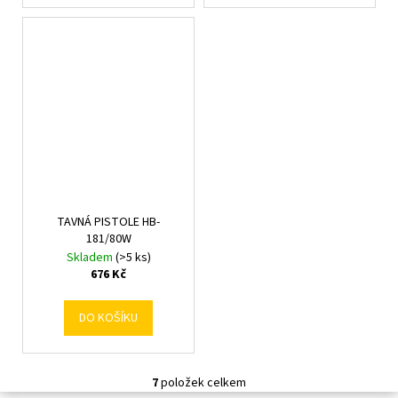
TAVNÁ PISTOLE HB-
181/80W
Skladem
(>5 ks)
676 Kč
DO KOŠÍKU
7
položek celkem
O