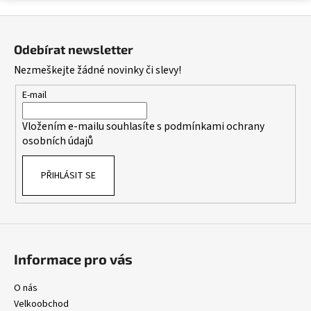
v
Z
l
á
á
Odebírat newsletter
d
p
Nezmeškejte žádné novinky či slevy!
a
a
c
t
E-mail
í
í
p
Vložením e-mailu souhlasíte s
podmínkami ochrany
r
osobních údajů
v
k
PŘIHLÁSIT SE
y
v
ý
p
i
s
Informace pro vás
u
O nás
Velkoobchod