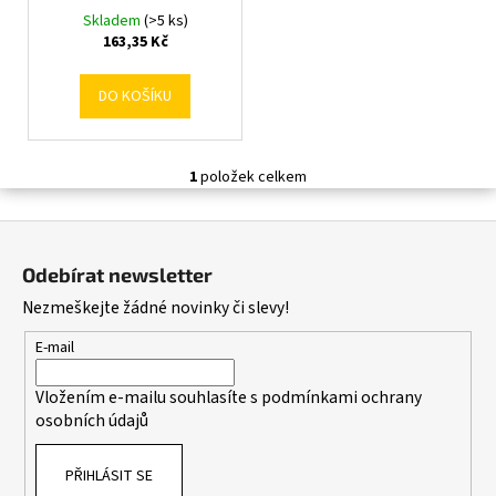
ů
č
k
Skladem
(>5 ks)
u
t
163,35 Kč
j
ů
e
DO KOŠÍKU
m
e
1
položek celkem
O
v
Z
l
á
á
Odebírat newsletter
d
p
Nezmeškejte žádné novinky či slevy!
a
a
c
t
E-mail
í
í
p
Vložením e-mailu souhlasíte s
podmínkami ochrany
r
osobních údajů
v
k
PŘIHLÁSIT SE
y