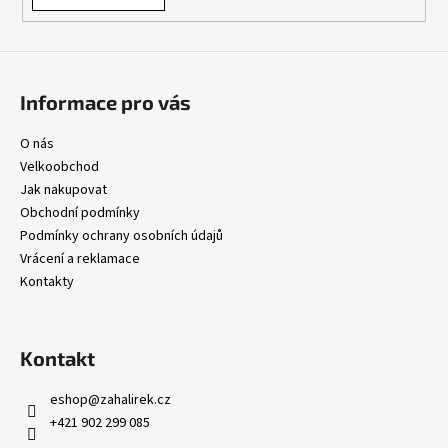
v
ý
p
i
s
Informace pro vás
u
O nás
Velkoobchod
Jak nakupovat
Obchodní podmínky
Podmínky ochrany osobních údajů
Vrácení a reklamace
Kontakty
Kontakt
eshop
@
zahalirek.cz
+421 902 299 085