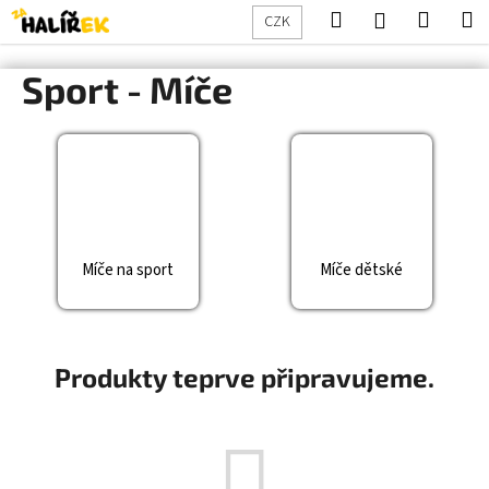
K
Přejít
Hledat
Nákup
M
Přihlášení
CZK
na
o
obsah
Zpět
Zpět
košík
š
Sport - Míče
í
C
k
o
p
o
t
ř
Míče na sport
Míče dětské
e
b
u
j
Produkty teprve připravujeme.
e
t
e
n