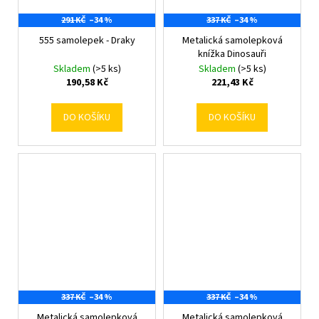
291 KČ
–34 %
337 KČ
–34 %
555 samolepek - Draky
Metalická samolepková
knížka Dinosauři
Skladem
(>5 ks)
Skladem
(>5 ks)
190,58 Kč
221,43 Kč
DO KOŠÍKU
DO KOŠÍKU
337 KČ
–34 %
337 KČ
–34 %
Metalická samolepková
Metalická samolepková