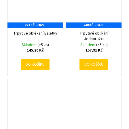
221 KČ
–34 %
240 KČ
–34 %
Třpytivé oblékání Baletky
Třpytivé oblíkání
Jednorožci
Skladem
(>5 ks)
Skladem
(>5 ks)
145,20 Kč
157,91 Kč
DO KOŠÍKU
DO KOŠÍKU