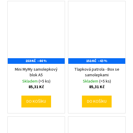
153 KČ
–44 %
151 KČ
–43 %
Mini MyMy samolepkový
Tlapková patrola - Box se
blok A5
samolepkami
Skladem
(>5 ks)
Skladem
(>5 ks)
85,31 Kč
85,31 Kč
DO KOŠÍKU
DO KOŠÍKU