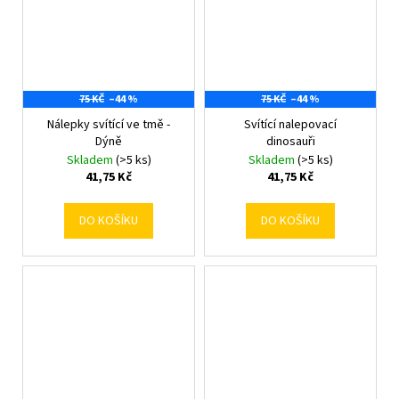
75 KČ
–44 %
75 KČ
–44 %
Nálepky svítící ve tmě -
Svítící nalepovací
Dýně
dinosauři
Skladem
(>5 ks)
Skladem
(>5 ks)
41,75 Kč
41,75 Kč
DO KOŠÍKU
DO KOŠÍKU