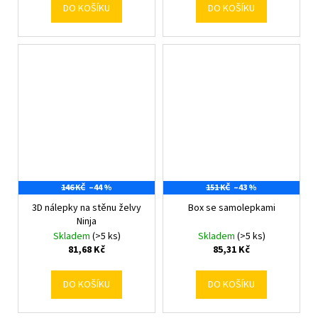
DO KOŠÍKU
DO KOŠÍKU
146 KČ
–44 %
151 KČ
–43 %
3D nálepky na stěnu želvy
Box se samolepkami
Ninja
Skladem
(>5 ks)
Skladem
(>5 ks)
81,68 Kč
85,31 Kč
DO KOŠÍKU
DO KOŠÍKU