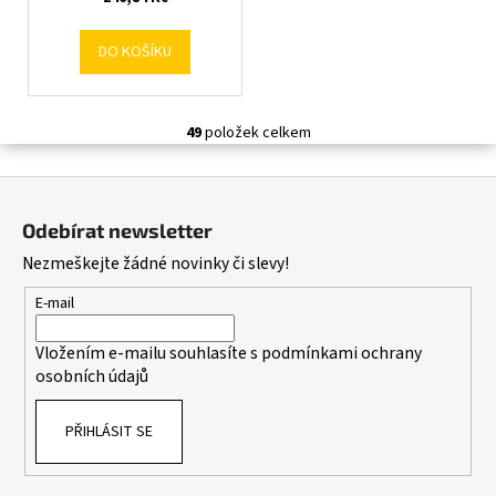
DO KOŠÍKU
49
položek celkem
O
v
Z
l
á
á
Odebírat newsletter
d
p
Nezmeškejte žádné novinky či slevy!
a
a
c
t
E-mail
í
í
p
Vložením e-mailu souhlasíte s
podmínkami ochrany
r
osobních údajů
v
k
PŘIHLÁSIT SE
y
v
ý