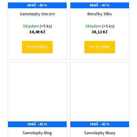
63 KČ
–45 %
66 KČ
–42 %
Samolepky Unicorn
Berušky 30ks
Skladem
(>5 ks)
Skladem
(>5 ks)
34,49 Kč
38,12 Kč
DO KOŠÍKU
DO KOŠÍKU
70 KČ
–45 %
70 KČ
–45 %
Samolepky Bing
Samolepky Bluey