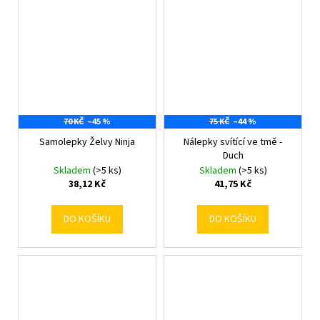
70 KČ
–45 %
75 KČ
–44 %
Samolepky Želvy Ninja
Nálepky svítící ve tmě -
Duch
Skladem
(>5 ks)
Skladem
(>5 ks)
38,12 Kč
41,75 Kč
DO KOŠÍKU
DO KOŠÍKU