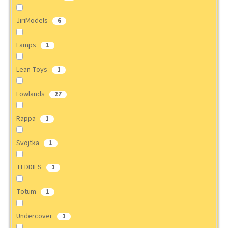
a
JiriModels
6
j
í
Lamps
1
t
?
Lean Toys
1
Lowlands
27
HLEDAT
Rappa
1
Svojtka
1
D
TEDDIES
1
o
p
Totum
1
o
r
Undercover
1
u