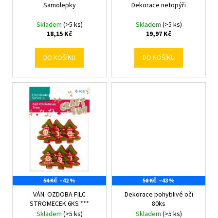
t
Samolepky
Dekorace netopýři
u
ů
k
Skladem
(>5 ks)
Skladem
(>5 ks)
t
18,15 Kč
19,97 Kč
ů
DO KOŠÍKU
DO KOŠÍKU
54 KČ
–42 %
58 KČ
–43 %
VÁN. OZDOBA FILC
Dekorace pohyblivé oči
STROMECEK 6KS ***
80ks
Skladem
(>5 ks)
Skladem
(>5 ks)