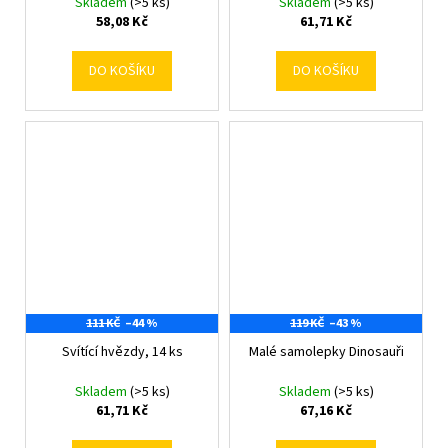
Skladem
(>5 ks)
Skladem
(>5 ks)
58,08 Kč
61,71 Kč
DO KOŠÍKU
DO KOŠÍKU
111 KČ
–44 %
119 KČ
–43 %
Svítící hvězdy, 14 ks
Malé samolepky Dinosauři
Skladem
(>5 ks)
Skladem
(>5 ks)
61,71 Kč
67,16 Kč