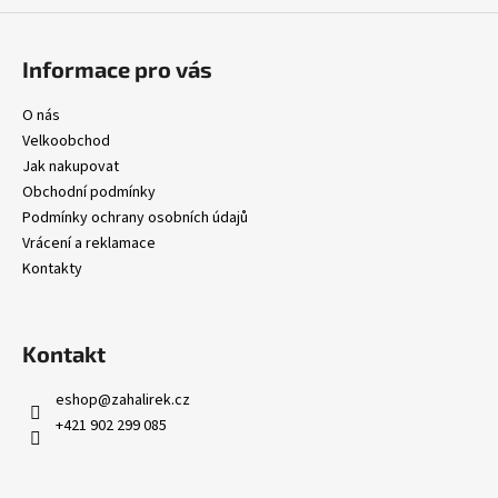
p
i
s
Informace pro vás
u
O nás
Velkoobchod
Jak nakupovat
Obchodní podmínky
Podmínky ochrany osobních údajů
Vrácení a reklamace
Kontakty
Kontakt
eshop
@
zahalirek.cz
+421 902 299 085