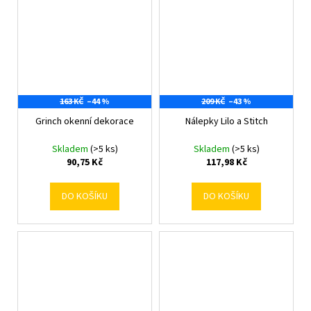
163 KČ
–44 %
209 KČ
–43 %
Grinch okenní dekorace
Nálepky Lilo a Stitch
Skladem
(>5 ks)
Skladem
(>5 ks)
90,75 Kč
117,98 Kč
DO KOŠÍKU
DO KOŠÍKU