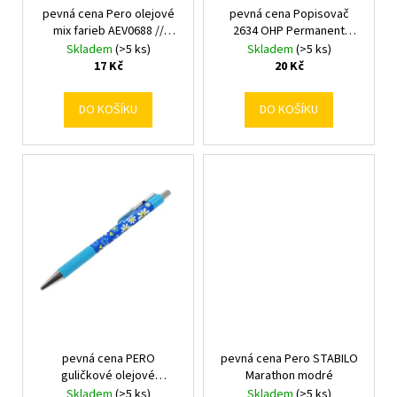
č
t
pevná cena Pero olejové
pevná cena Popisovač
u
u
mix farieb AEV0688 //
2634 OHP Permanent
ů
j
k
202.0914.10
0,3mm čierny
Skladem
(>5 ks)
Skladem
(>5 ks)
e
t
17 Kč
20 Kč
m
ů
e
DO KOŠÍKU
DO KOŠÍKU
pevná cena PERO
pevná cena Pero STABILO
guličkové olejové
Marathon modré
FLOWER/AEV0677/OILY
Skladem
(>5 ks)
Skladem
(>5 ks)