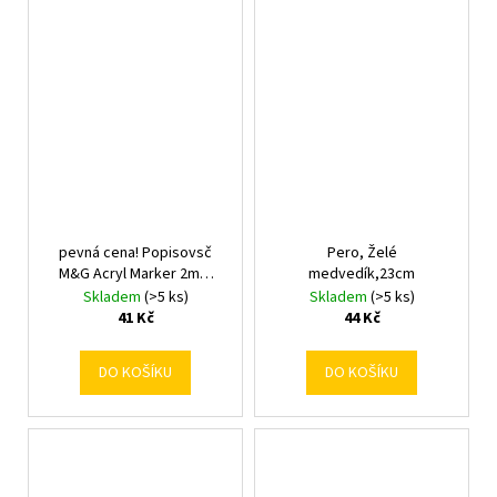
pevná cena! Popisovsč
Pero, Želé
M&G Acryl Marker 2mm
medvedík,23cm
akryl strieborný
Skladem
(>5 ks)
Skladem
(>5 ks)
41 Kč
44 Kč
DO KOŠÍKU
DO KOŠÍKU