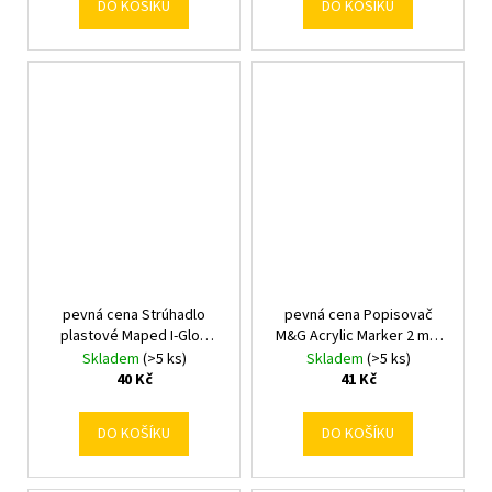
DO KOŠÍKU
DO KOŠÍKU
pevná cena Strúhadlo
pevná cena Popisovač
plastové Maped I-Gloo
M&G Acrylic Marker 2 mm
dvojité, so zásobníkom //
akrylový zlatý/216.6573.10
Skladem
(>5 ks)
Skladem
(>5 ks)
405.2142.00
40 Kč
41 Kč
DO KOŠÍKU
DO KOŠÍKU