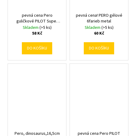
pevná cena Pero
pevná cena! PERO gélové
guličkové PILOT Super
6farieb metal
Grip modré
Skladem
(>5 ks)
Skladem
(>5 ks)
58 Kč
60 Kč
DO KOŠÍKU
DO KOŠÍKU
Pero, dinosaurus,16,5cm
pevná cena Pero PILOT