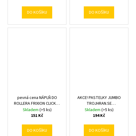
DO KOŠÍKU
DO KOŠÍKU
pevná cena NÁPLŇ DO
AKCE! PASTELKY JUMBO
ROLLERA FRIXION CLICKER
TROJHRAN.SE
0,5/3ks
STROUHADLEM/12ks
Skladem
(>5 ks)
Skladem
(>5 ks)
151 Kč
194 Kč
DO KOŠÍKU
DO KOŠÍKU