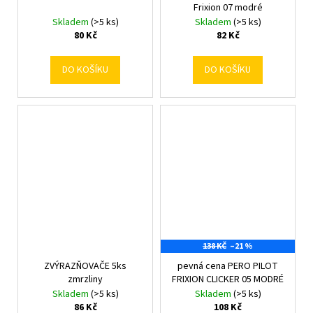
Frixion 07 modré
Skladem
(>5 ks)
Skladem
(>5 ks)
80 Kč
82 Kč
DO KOŠÍKU
DO KOŠÍKU
138 KČ
–21 %
ZVÝRAZŇOVAČE 5ks
pevná cena PERO PILOT
zmrzliny
FRIXION CLICKER 05 MODRÉ
Skladem
(>5 ks)
Skladem
(>5 ks)
86 Kč
108 Kč