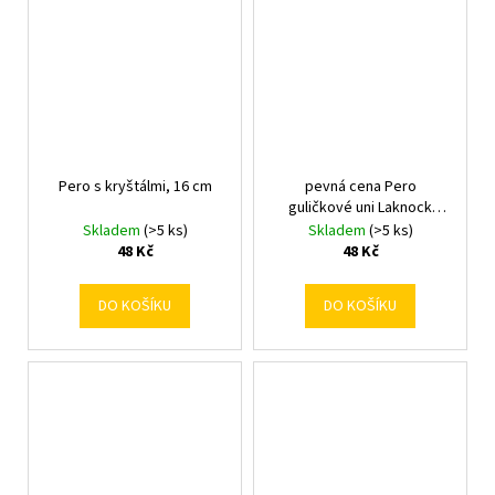
Pero s kryštálmi, 16 cm
pevná cena Pero
guličkové uni Laknock
modré
Skladem
(>5 ks)
Skladem
(>5 ks)
48 Kč
48 Kč
DO KOŠÍKU
DO KOŠÍKU