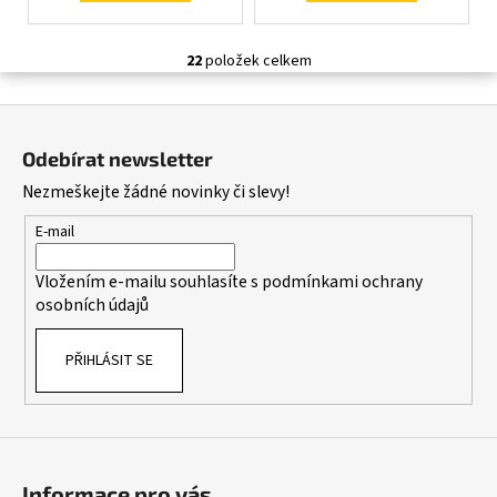
22
položek celkem
O
v
Z
l
á
á
Odebírat newsletter
d
p
Nezmeškejte žádné novinky či slevy!
a
a
c
t
E-mail
í
í
p
Vložením e-mailu souhlasíte s
podmínkami ochrany
r
osobních údajů
v
k
PŘIHLÁSIT SE
y
v
ý
p
i
s
Informace pro vás