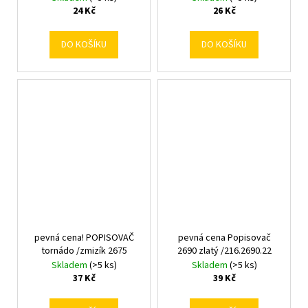
SAKOTA
24 Kč
26 Kč
DO KOŠÍKU
DO KOŠÍKU
pevná cena! POPISOVAČ
pevná cena Popisovač
tornádo /zmizík 2675
2690 zlatý /216.2690.22
Skladem
(>5 ks)
Skladem
(>5 ks)
37 Kč
39 Kč