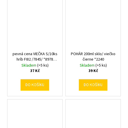
pevná cena VIEČKA S/10ks
POHÁR 200ml sklo/ viečko
hríb FI82 /7845/ *8978
čierne *2240
/CAPKPL82GRZYBYMIX
Skladem
(>5 ks)
Skladem
(>5 ks)
37 Kč
39 Kč
DO KOŠÍKU
DO KOŠÍKU