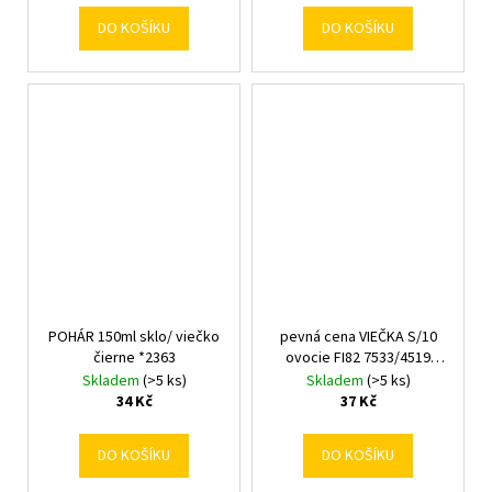
DO KOŠÍKU
DO KOŠÍKU
POHÁR 150ml sklo/ viečko
pevná cena VIEČKA S/10
čierne *2363
ovocie FI82 7533/4519
CAPKPL82OW4 7533
Skladem
(>5 ks)
Skladem
(>5 ks)
34 Kč
37 Kč
DO KOŠÍKU
DO KOŠÍKU