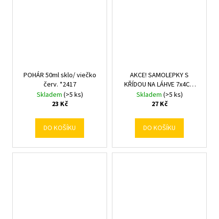
POHÁR 50ml sklo/ viečko
AKCE! SAMOLEPKY S
červ. *2417
KŘÍDOU NA LÁHVE 7x4CM
S/18 *2899
Skladem
(>5 ks)
Skladem
(>5 ks)
23 Kč
27 Kč
DO KOŠÍKU
DO KOŠÍKU