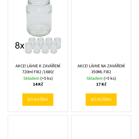
č
u
j
e
m
e
AKCE! LÁHVE K ZAVÁŘENÍ
AKCE! LÁHVE NA ZAVÁŘENÍ
720ml FI82 /1680/
350ML FI82
Skladem
(>5 ks)
Skladem
(>5 ks)
14 Kč
17 Kč
DO KOŠÍKU
DO KOŠÍKU