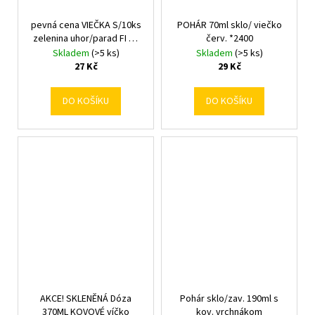
pevná cena VIEČKA S/10ks
POHÁR 70ml sklo/ viečko
zelenina uhor/parad FI 66
červ. *2400
/6878/
Skladem
(>5 ks)
Skladem
(>5 ks)
27 Kč
29 Kč
DO KOŠÍKU
DO KOŠÍKU
AKCE! SKLENĚNÁ Dóza
Pohár sklo/zav. 190ml s
370ML KOVOVÉ víčko
kov. vrchnákom