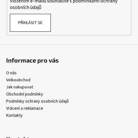
Vložením e-mailu souhlasíte s
podmínkami ochrany
r
osobních údajů
v
k
PŘIHLÁSIT SE
y
v
ý
p
i
s
Informace pro vás
u
O nás
Velkoobchod
Jak nakupovat
Obchodní podmínky
Podmínky ochrany osobních údajů
Vrácení a reklamace
Kontakty