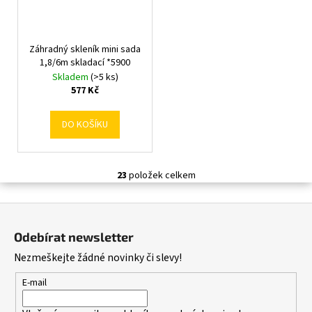
Záhradný skleník mini sada
1,8/6m skladací *5900
Skladem
(>5 ks)
577 Kč
DO KOŠÍKU
23
položek celkem
O
v
Z
l
á
á
Odebírat newsletter
d
p
Nezmeškejte žádné novinky či slevy!
a
a
c
t
E-mail
í
í
p