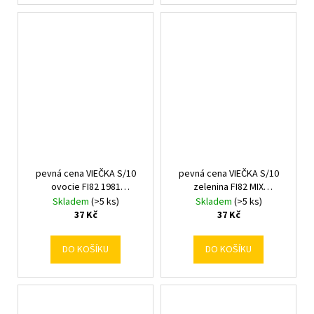
pevná cena VIEČKA S/10
pevná cena VIEČKA S/10
ovocie FI82 1981
zelenina FI82 MIX
/CAPKPL82OW21
4644/2094/CAPKPL82WA14
Skladem
(>5 ks)
Skladem
(>5 ks)
37 Kč
37 Kč
DO KOŠÍKU
DO KOŠÍKU