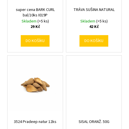
č
k
d
u
t
super cena BARK CURL
TRÁVA SUŠINA NATURAL
u
j
bal/10ks I019P
ů
k
e
Skladem
(>5 ks)
Skladem
(>5 ks)
m
t
29 Kč
42 Kč
e
ů
DO KOŠÍKU
DO KOŠÍKU
3524 Pradeep natur 12ks
SISAL ORANŽ. 50G