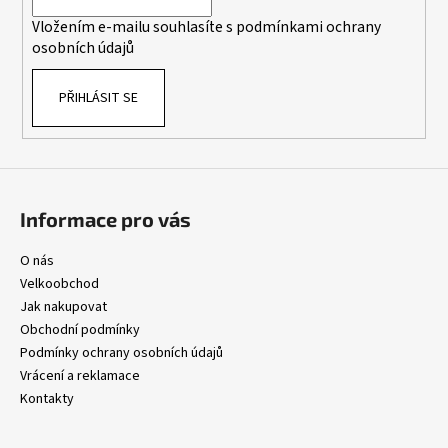
í
p
Vložením e-mailu souhlasíte s
podmínkami ochrany
r
osobních údajů
v
k
PŘIHLÁSIT SE
y
v
ý
p
i
s
Informace pro vás
u
O nás
Velkoobchod
Jak nakupovat
Obchodní podmínky
Podmínky ochrany osobních údajů
Vrácení a reklamace
Kontakty