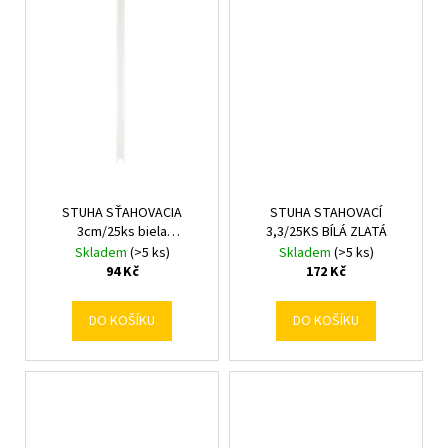
č
u
j
e
m
e
STUHA SŤAHOVACIA
STUHA STAHOVACÍ
3cm/25ks biela
3,3/25KS BÍLÁ ZLATÁ
191001/010000
Skladem
(>5 ks)
Skladem
(>5 ks)
94 Kč
172 Kč
DO KOŠÍKU
DO KOŠÍKU