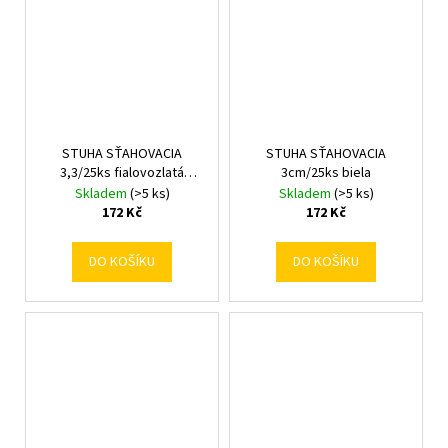
STUHA SŤAHOVACIA
STUHA SŤAHOVACIA
3,3/25ks fialovozlatá
3cm/25ks biela
191002/274200
Skladem
(>5 ks)
Skladem
(>5 ks)
172 Kč
172 Kč
DO KOŠÍKU
DO KOŠÍKU