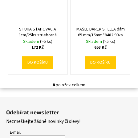
STUHA SŤAHOVACIA
MAŠLE DÁREK STELLA dám
3cm/25ks strieborná
65 mm/15mm.*8482 90ks
191000/030000
Skladem
(>5 ks)
Skladem
(>5 ks)
172 Kč
653 Kč
DO KOŠÍKU
DO KOŠÍKU
8
položek celkem
O
v
Z
l
á
á
Odebírat newsletter
d
p
Nezmeškejte žádné novinky či slevy!
a
a
c
t
E-mail
í