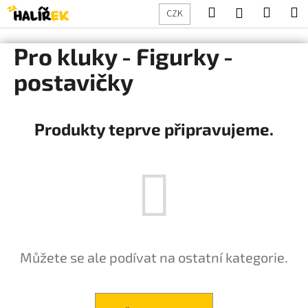
K
Přejít
Hledat
Nákup
M
Přihlášení
CZK
na
o
obsah
Zpět
Zpět
košík
š
Pro kluky - Figurky -
í
C
postavičky
k
o
p
Produkty teprve připravujeme.
o
t
ř
e
b
u
j
e
Můžete se ale podívat na ostatní kategorie.
t
e
n