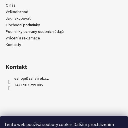
č
O nás
u
Velkoobchod
j
Jak nakupovat
e
Obchodní podmínky
m
Podmínky ochrany osobních údajů
e
Vrácení a reklamace
Kontakty
Kontakt
eshop
@
zahalirek.cz
+421 902 299 085
Přijímáme online platby
Tento web používá soubory cookie. Dalším procházením