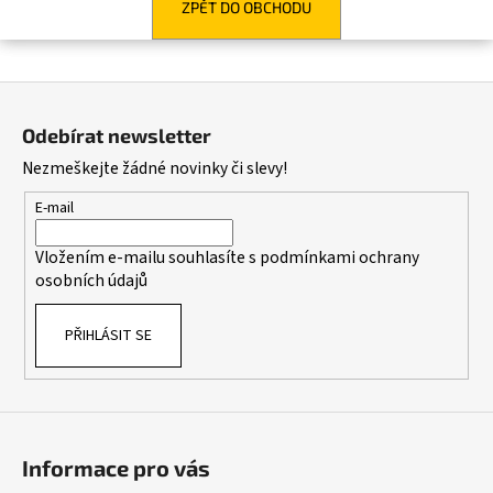
ZPĚT DO OBCHODU
a
j
í
Z
t
á
Odebírat newsletter
?
p
Nezmeškejte žádné novinky či slevy!
a
t
E-mail
í
HLEDAT
Vložením e-mailu souhlasíte s
podmínkami ochrany
osobních údajů
PŘIHLÁSIT SE
D
o
p
o
r
Informace pro vás
u