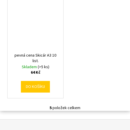
pevná cena Skicár A3 10
list.
Skladem
(>5 ks)
64 Kč
DO KOŠÍKU
5
položek celkem
O
v
Z
l