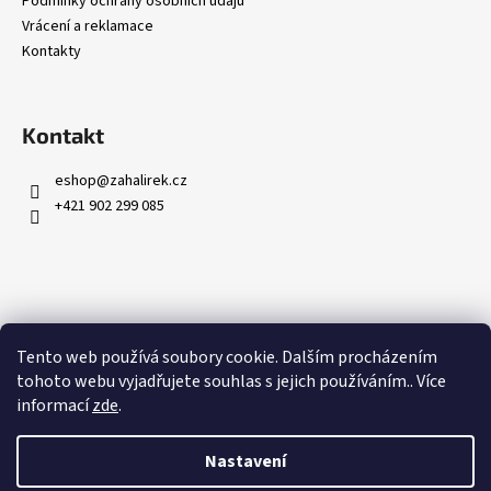
Podmínky ochrany osobních údajů
Vrácení a reklamace
Kontakty
Kontakt
eshop
@
zahalirek.cz
+421 902 299 085
Přijímáme online platby
Tento web používá soubory cookie. Dalším procházením
tohoto webu vyjadřujete souhlas s jejich používáním.. Více
informací
zde
.
Nastavení
Vytvořil Shoptet