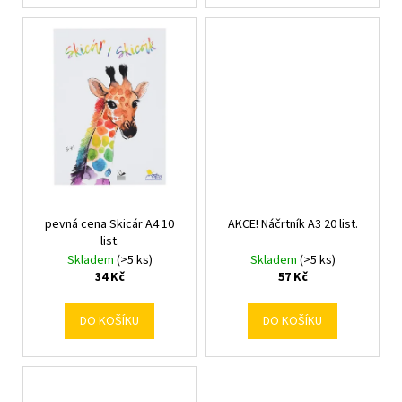
č
u
j
e
m
e
pevná cena Skicár A4 10
AKCE! Náčrtník A3 20 list.
list.
Skladem
(>5 ks)
Skladem
(>5 ks)
34 Kč
57 Kč
DO KOŠÍKU
DO KOŠÍKU