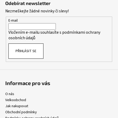
á
á
Odebírat newsletter
d
p
Nezmeškejte žádné novinky či slevy!
a
a
c
t
E-mail
í
í
p
Vložením e-mailu souhlasíte s
podmínkami ochrany
r
osobních údajů
v
k
PŘIHLÁSIT SE
y
v
ý
p
i
s
Informace pro vás
u
O nás
Velkoobchod
Jak nakupovat
Obchodní podmínky