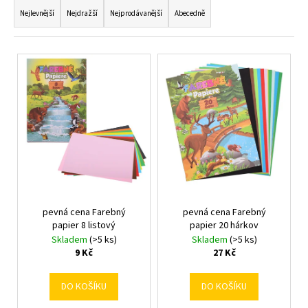
a
a
Nejlevnější
Nejdražší
Nejprodávanější
Abecedně
z
j
e
í
V
n
t
ý
í
?
p
p
i
r
s
o
p
d
HLEDAT
r
u
o
k
d
t
pevná cena Farebný
pevná cena Farebný
u
D
papier 8 listový
papier 20 hárkov
ů
o
k
Skladem
(>5 ks)
Skladem
(>5 ks)
p
t
9 Kč
27 Kč
o
ů
r
DO KOŠÍKU
DO KOŠÍKU
u