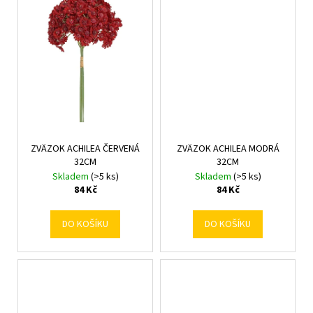
č
u
j
e
m
e
ZVÄZOK ACHILEA ČERVENÁ
ZVÄZOK ACHILEA MODRÁ
32CM
32CM
Skladem
(>5 ks)
Skladem
(>5 ks)
84 Kč
84 Kč
DO KOŠÍKU
DO KOŠÍKU