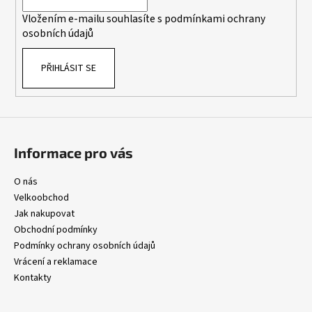
í
p
Vložením e-mailu souhlasíte s
podmínkami ochrany
r
osobních údajů
v
k
PŘIHLÁSIT SE
y
v
ý
p
i
s
Informace pro vás
u
O nás
Velkoobchod
Jak nakupovat
Obchodní podmínky
Podmínky ochrany osobních údajů
Vrácení a reklamace
Kontakty