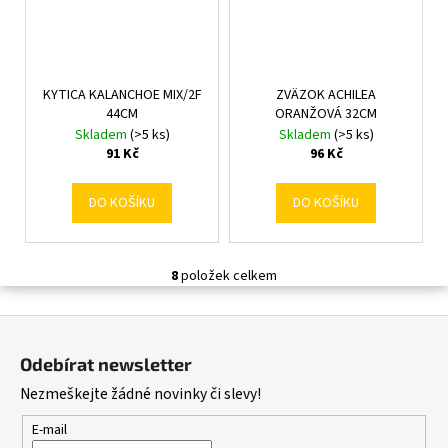
KYTICA KALANCHOE MIX/2F
ZVÄZOK ACHILEA
44CM
ORANŽOVÁ 32CM
Skladem
(>5 ks)
Skladem
(>5 ks)
91 Kč
96 Kč
DO KOŠÍKU
DO KOŠÍKU
8
položek celkem
O
v
Z
l
á
á
Odebírat newsletter
d
p
Nezmeškejte žádné novinky či slevy!
a
a
c
t
E-mail
í