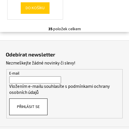
DO KOŠÍKU
35
položek celkem
O
v
Z
l
á
á
Odebírat newsletter
d
p
Nezmeškejte žádné novinky či slevy!
a
a
c
t
E-mail
í
í
p
Vložením e-mailu souhlasíte s
podmínkami ochrany
r
osobních údajů
v
k
PŘIHLÁSIT SE
y
v
ý
p