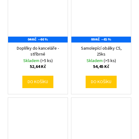
94 KČ
–44 %
99 KČ
–45 %
Doplňky do kanceláře -
Samolepící obálky C5,
stříbrné
25ks
Skladem
(>5 ks)
Skladem
(>5 ks)
52,64 Kč
54,45 Kč
DO KOŠÍKU
DO KOŠÍKU