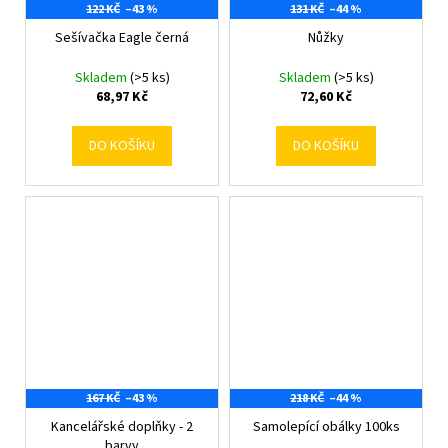
122 KČ
–43 %
131 KČ
–44 %
Sešívačka Eagle černá
Nůžky
Skladem
(>5 ks)
Skladem
(>5 ks)
68,97 Kč
72,60 Kč
DO KOŠÍKU
DO KOŠÍKU
167 KČ
–43 %
218 KČ
–44 %
Kancelářské doplňky - 2
Samolepící obálky 100ks
barvy