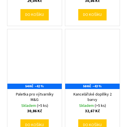
29,04 Kč
30,86 Kč
DO KOŠÍKU
DO KOŠÍKU
54 KČ
–42 %
58 KČ
–43 %
Paletka pro výtvarníky
Kancelářské doplňky 2
M&G
barvy
Skladem
(>5 ks)
Skladem
(>5 ks)
30,86 Kč
32,67 Kč
DO KOŠÍKU
DO KOŠÍKU