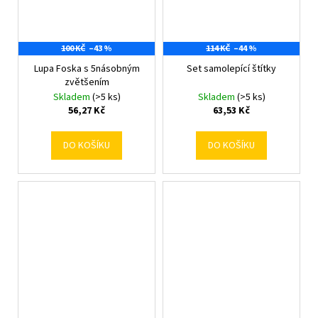
100 KČ
–43 %
114 KČ
–44 %
Lupa Foska s 5násobným
Set samolepící štítky
zvětšením
Skladem
(>5 ks)
Skladem
(>5 ks)
56,27 Kč
63,53 Kč
DO KOŠÍKU
DO KOŠÍKU