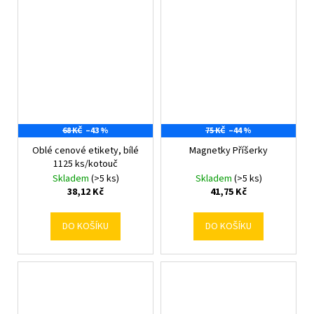
68 KČ
–43 %
75 KČ
–44 %
Oblé cenové etikety, bílé
Magnetky Příšerky
1125 ks/kotouč
Skladem
(>5 ks)
Skladem
(>5 ks)
38,12 Kč
41,75 Kč
DO KOŠÍKU
DO KOŠÍKU