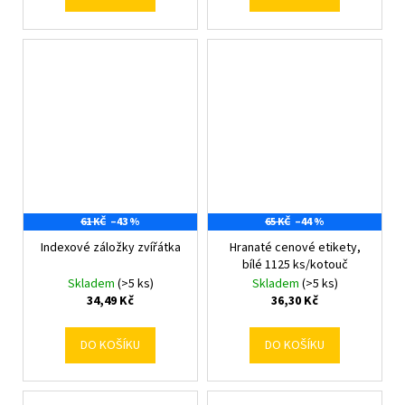
61 KČ
–43 %
65 KČ
–44 %
Indexové záložky zvířátka
Hranaté cenové etikety,
bílé 1125 ks/kotouč
Skladem
(>5 ks)
Skladem
(>5 ks)
34,49 Kč
36,30 Kč
DO KOŠÍKU
DO KOŠÍKU