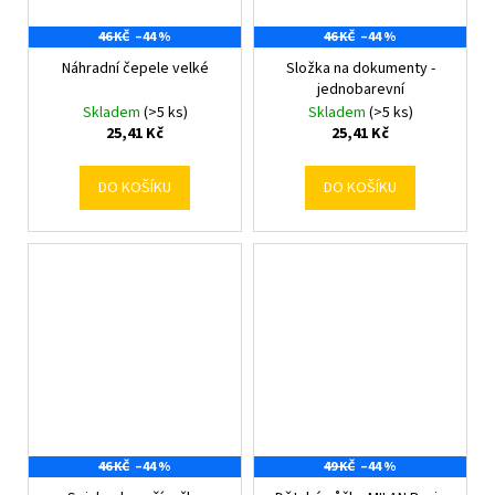
46 KČ
–44 %
46 KČ
–44 %
Náhradní čepele velké
Složka na dokumenty -
jednobarevní
Skladem
(>5 ks)
Skladem
(>5 ks)
25,41 Kč
25,41 Kč
DO KOŠÍKU
DO KOŠÍKU
46 KČ
–44 %
49 KČ
–44 %