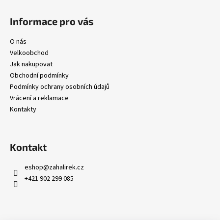
i
s
Informace pro vás
u
O nás
Velkoobchod
Jak nakupovat
Obchodní podmínky
Podmínky ochrany osobních údajů
Vrácení a reklamace
Kontakty
Kontakt
eshop
@
zahalirek.cz
+421 902 299 085