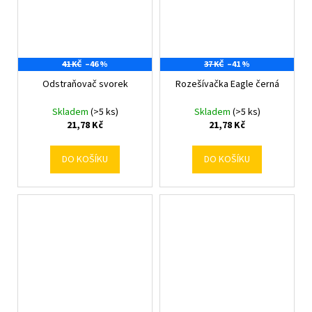
41 KČ
–46 %
37 KČ
–41 %
Odstraňovač svorek
Rozešívačka Eagle černá
Skladem
(>5 ks)
Skladem
(>5 ks)
21,78 Kč
21,78 Kč
DO KOŠÍKU
DO KOŠÍKU