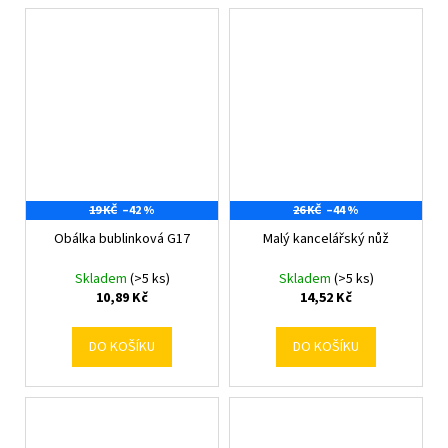
19 KČ
–42 %
26 KČ
–44 %
Obálka bublinková G17
Malý kancelářský nůž
Skladem
(>5 ks)
Skladem
(>5 ks)
10,89 Kč
14,52 Kč
DO KOŠÍKU
DO KOŠÍKU