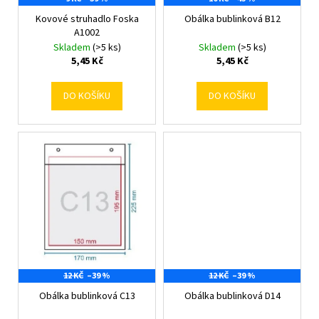
k
č
d
t
u
Kovové struhadlo Foska
Obálka bublinková B12
u
j
A1002
ů
k
Skladem
(>5 ks)
Skladem
(>5 ks)
e
t
5,45 Kč
5,45 Kč
m
ů
e
DO KOŠÍKU
DO KOŠÍKU
12 KČ
–39 %
12 KČ
–39 %
Obálka bublinková C13
Obálka bublinková D14