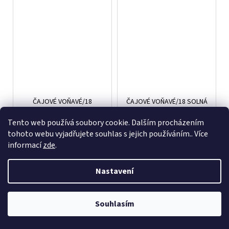
ČAJOVÉ VOŇAVÉ/18
ČAJOVÉ VOŇAVÉ/18 SOLNÁ
ROMANTIKA art.1012
JESKYNĚ 3,8cm
3,8cm
Tento web používá soubory cookie. Dalším procházením
Skladem
(>5 ks)
Skladem
(>5 ks)
77,76 Kč
77,76 Kč
tohoto webu vyjadřujete souhlas s jejich používáním.. Více
informací
zde
.
DO KOŠÍKU
DO KOŠÍKU
Nastavení
Souhlasím