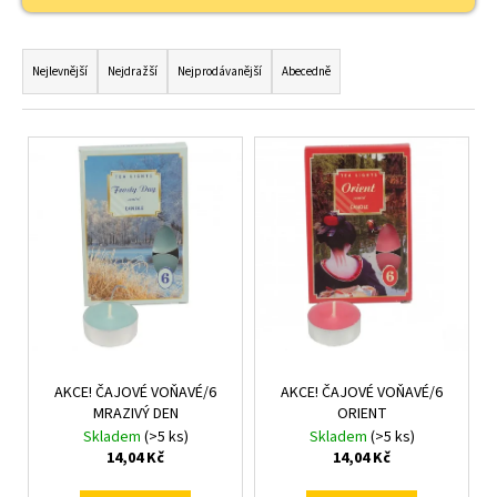
č
u
Ř
j
a
e
Nejlevnější
Nejdražší
Nejprodávanější
Abecedně
m
z
e
e
V
n
ý
í
p
p
i
r
s
o
p
d
r
u
o
k
d
t
AKCE! ČAJOVÉ VOŇAVÉ/6
AKCE! ČAJOVÉ VOŇAVÉ/6
u
MRAZIVÝ DEN
ORIENT
ů
k
Skladem
(>5 ks)
Skladem
(>5 ks)
t
14,04 Kč
14,04 Kč
ů