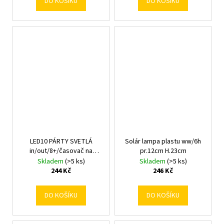
DO KOŠÍKU
DO KOŠÍKU
LED10 PÁRTY SVETLÁ
Solár lampa plastu ww/6h
in/out/8+/časovač na
pr.12cm H.23cm
baterky/farba
Skladem
(>5 ks)
Skladem
(>5 ks)
244 Kč
246 Kč
DO KOŠÍKU
DO KOŠÍKU