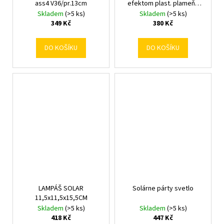
ass4 V36/pr.13cm
efektom plast. plameňa
ohňa pr.7,5/V27cm
Skladem
(>5 ks)
Skladem
(>5 ks)
349 Kč
380 Kč
DO KOŠÍKU
DO KOŠÍKU
LAMPÁŠ SOLAR
Solárne párty svetlo
11,5x11,5x15,5CM
Skladem
(>5 ks)
Skladem
(>5 ks)
418 Kč
447 Kč