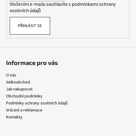
p
Vložením e-mailu souhlasíte s
podmínkami ochrany
r
osobních údajů
v
k
PŘIHLÁSIT SE
y
v
ý
p
i
s
Informace pro vás
u
O nás
Velkoobchod
Jak nakupovat
Obchodní podmínky
Podmínky ochrany osobních údajů
Vrácení a reklamace
Kontakty