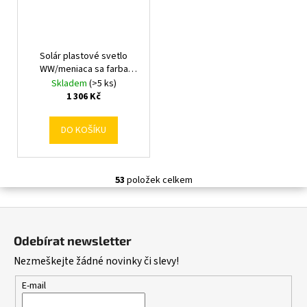
Solár plastové svetlo
WW/meniaca sa farba
pr.19,4/17,8/V10cm
Skladem
(>5 ks)
1 306 Kč
DO KOŠÍKU
53
položek celkem
O
v
Z
l
á
á
Odebírat newsletter
d
p
Nezmeškejte žádné novinky či slevy!
a
a
c
t
E-mail
í
í