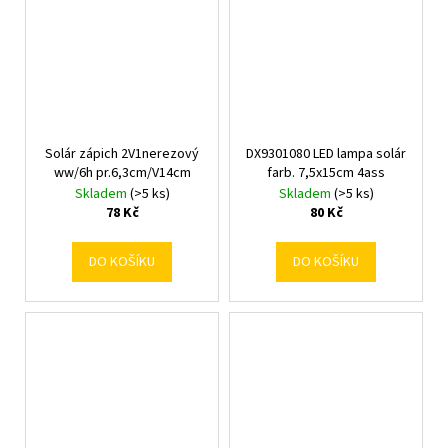
Solár zápich 2V1nerezový
DX9301080 LED lampa solár
ww/6h pr.6,3cm/V14cm
farb. 7,5x15cm 4ass
Skladem
(>5 ks)
Skladem
(>5 ks)
78 Kč
80 Kč
DO KOŠÍKU
DO KOŠÍKU