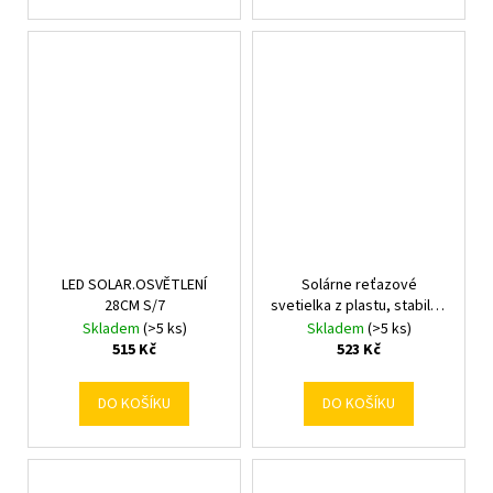
LED SOLAR.OSVĚTLENÍ
Solárne reťazové
28CM S/7
svetielka z plastu, stabilné
L.450cm W.6.5cm H.10.5cm
Skladem
(>5 ks)
Skladem
(>5 ks)
515 Kč
523 Kč
DO KOŠÍKU
DO KOŠÍKU