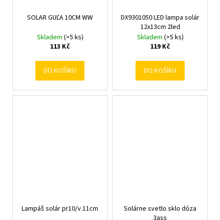
SOLAR GUĽA 10CM WW
DX9301050 LED lampa solár
12x13cm 2led
Skladem
(>5 ks)
Skladem
(>5 ks)
113 Kč
119 Kč
DO KOŠÍKU
DO KOŠÍKU
Lampáš solár pr10/v.11cm
Solárne svetlo sklo dóza
3ass