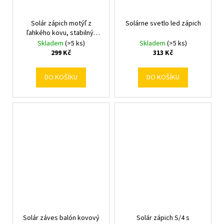
Solár zápich motýľ z
Solárne svetlo led zápich
ľahkého kovu, stabilný,
ass4 V80,5/15,5/4,5cm
Skladem
(>5 ks)
Skladem
(>5 ks)
299 Kč
313 Kč
DO KOŠÍKU
DO KOŠÍKU
Solár záves balón kovový
Solár zápich S/4 s