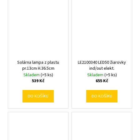
Solárna lampa z plastu
LE2100340 LED50 žiarovky
pr.13cm H.36.5cm
ind/out elekt.
Skladem
(>5 ks)
Skladem
(>5 ks)
539 Kč
655 Kč
DO KOŠÍKU
DO KOŠÍKU