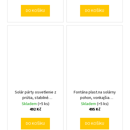
DO KOŠÍKU
DO KOŠÍKU
Solár párty osvetlenie z
Fontána plast.na solárny
prútia, stabilné
pohon, vonkajšia
pr.11,3/250/V41,5cm
pr.16/V3cm
Skladem
(>5 ks)
Skladem
(>5 ks)
890516
492 Kč
495 Kč
DO KOŠÍKU
DO KOŠÍKU