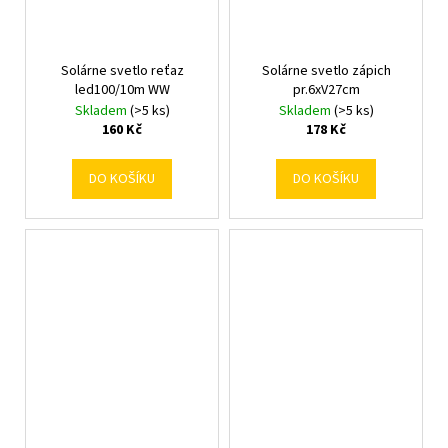
Solárne svetlo reťaz
Solárne svetlo zápich
led100/10m WW
pr.6xV27cm
Skladem
(>5 ks)
Skladem
(>5 ks)
160 Kč
178 Kč
DO KOŠÍKU
DO KOŠÍKU