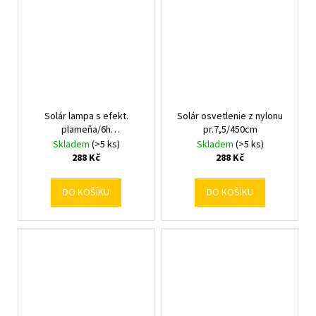
Solár lampa s efekt.
Solár osvetlenie z nylonu
plameňa/6h
pr.7,5/450cm
pr.8,3cm/V56cm
Skladem
(>5 ks)
Skladem
(>5 ks)
288 Kč
288 Kč
DO KOŠÍKU
DO KOŠÍKU