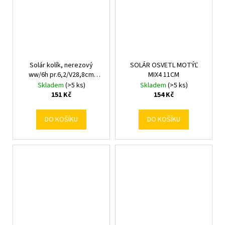
Solár kolík, nerezový
SOLÁR OSVETL MOTÝĽ
ww/6h pr.6,2/V28,8cm
MIX4 11CM
3lumen
Skladem
(>5 ks)
Skladem
(>5 ks)
151 Kč
154 Kč
DO KOŠÍKU
DO KOŠÍKU