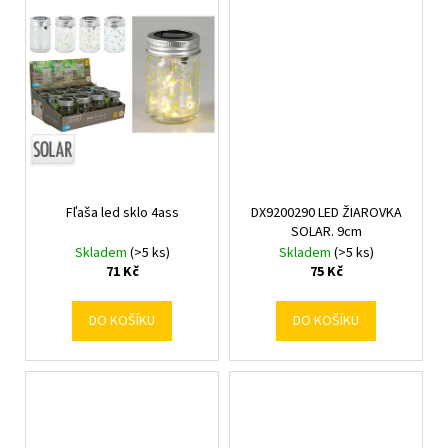
č
u
j
e
m
e
Fľaša led sklo 4ass
DX9200290 LED ŽIAROVKA
SOLAR. 9cm
Skladem
(>5 ks)
Skladem
(>5 ks)
71 Kč
75 Kč
DO KOŠÍKU
DO KOŠÍKU