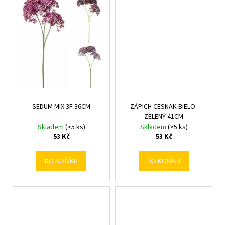
č
u
j
e
m
e
SEDUM MIX 3F 36CM
ZÁPICH CESNAK BIELO-
ZELENÝ 41CM
Skladem
(>5 ks)
Skladem
(>5 ks)
53 Kč
53 Kč
DO KOŠÍKU
DO KOŠÍKU