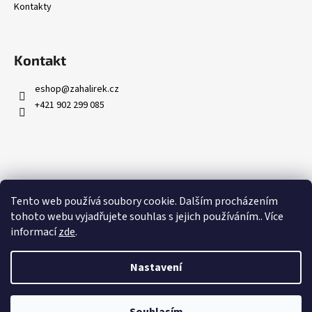
Kontakty
Kontakt
eshop
@
zahalirek.cz
+421 902 299 085
Přijímáme online platby
Tento web používá soubory cookie. Dalším procházením
tohoto webu vyjadřujete souhlas s jejich používáním.. Více
informací
zde
.
Nastavení
Vytvořil Shoptet
Copyright 2026
Zahalířek.cz
. Všechna práva vyhrazena.
Upravit
nastavení cookies