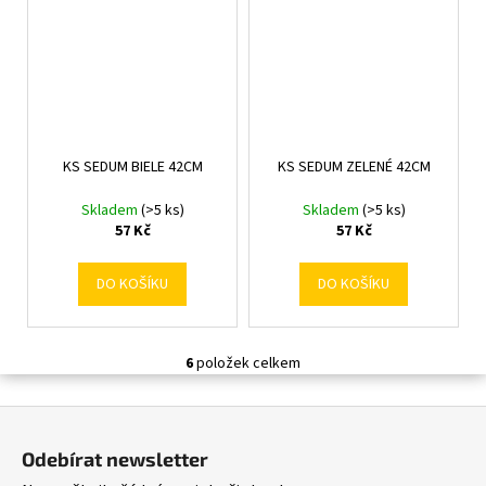
KS SEDUM BIELE 42CM
KS SEDUM ZELENÉ 42CM
Skladem
(>5 ks)
Skladem
(>5 ks)
57 Kč
57 Kč
DO KOŠÍKU
DO KOŠÍKU
6
položek celkem
O
v
Z
l
á
á
Odebírat newsletter
d
p