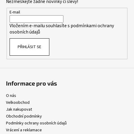
Nezmeškejte žádné novinky či slevy!
a
a
c
t
E-mail
í
í
p
Vložením e-mailu souhlasíte s
podmínkami ochrany
r
osobních údajů
v
k
PŘIHLÁSIT SE
y
v
ý
p
i
s
Informace pro vás
u
O nás
Velkoobchod
Jak nakupovat
Obchodní podmínky
Podmínky ochrany osobních údajů
Vrácení a reklamace