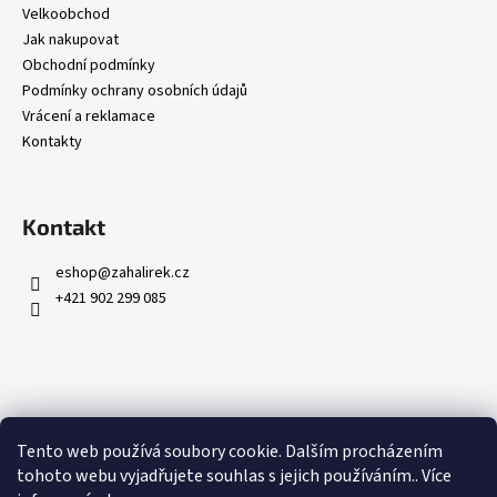
Velkoobchod
Jak nakupovat
Obchodní podmínky
Podmínky ochrany osobních údajů
Vrácení a reklamace
Kontakty
Kontakt
eshop
@
zahalirek.cz
+421 902 299 085
Přijímáme online platby
Tento web používá soubory cookie. Dalším procházením
tohoto webu vyjadřujete souhlas s jejich používáním.. Více