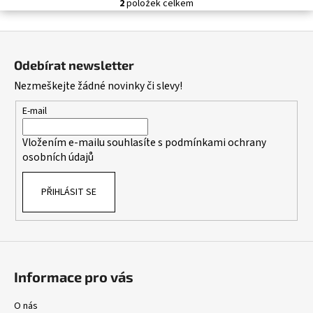
č
2
položek celkem
O
u
v
j
Z
l
e
á
á
m
Odebírat newsletter
d
p
e
Nezmeškejte žádné novinky či slevy!
a
a
c
t
E-mail
í
í
p
Vložením e-mailu souhlasíte s
podmínkami ochrany
r
osobních údajů
v
k
PŘIHLÁSIT SE
y
v
ý
p
i
s
Informace pro vás
u
O nás