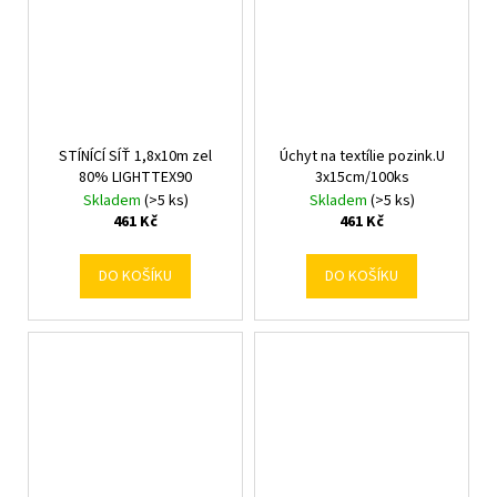
STÍNÍCÍ SÍŤ 1,8x10m zel
Úchyt na textílie pozink.U
80% LIGHTTEX90
3x15cm/100ks
Skladem
(>5 ks)
Skladem
(>5 ks)
461 Kč
461 Kč
DO KOŠÍKU
DO KOŠÍKU