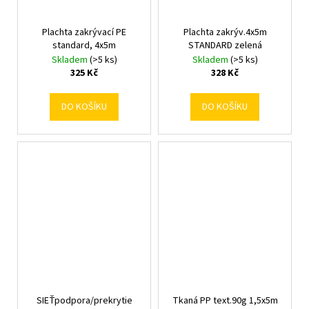
Plachta zakrývací PE
Plachta zakrýv.4x5m
standard, 4x5m
STANDARD zelená
Skladem
(>5 ks)
Skladem
(>5 ks)
325 Kč
328 Kč
DO KOŠÍKU
DO KOŠÍKU
SIEŤpodpora/prekrytie
Tkaná PP text.90g 1,5x5m