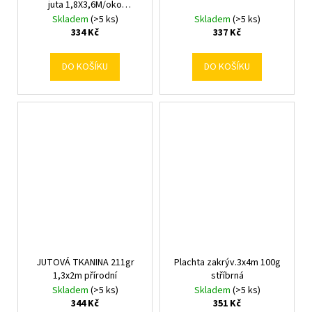
juta 1,8X3,6M/oko
14x14cm/
Skladem
(>5 ks)
Skladem
(>5 ks)
334 Kč
337 Kč
DO KOŠÍKU
DO KOŠÍKU
JUTOVÁ TKANINA 211gr
Plachta zakrýv.3x4m 100g
1,3x2m přírodní
stříbrná
Skladem
(>5 ks)
Skladem
(>5 ks)
344 Kč
351 Kč