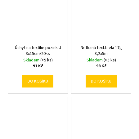
Úchyt na textílie pozink.U
Netkaná text.biela 17g
3x15cm/20ks
3,2x5m
Skladem
(>5 ks)
Skladem
(>5 ks)
91 Kč
98 Kč
DO KOŠÍKU
DO KOŠÍKU