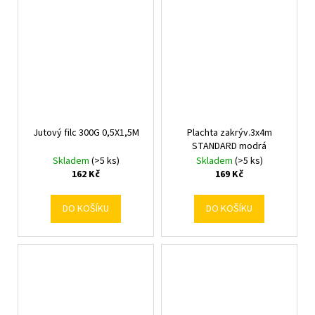
Jutový filc 300G 0,5X1,5M
Plachta zakrýv.3x4m
STANDARD modrá
Skladem
(>5 ks)
Skladem
(>5 ks)
162 Kč
169 Kč
DO KOŠÍKU
DO KOŠÍKU