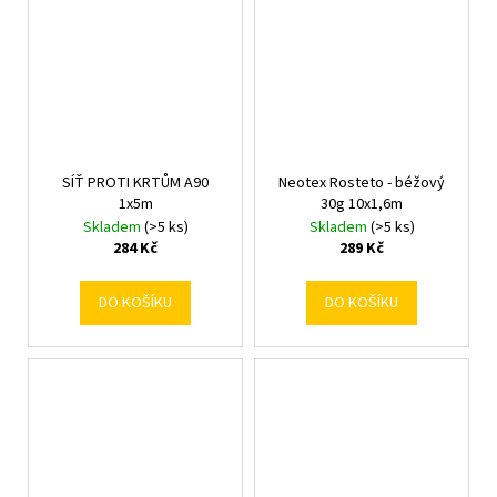
SÍŤ PROTI KRTŮM A90
Neotex Rosteto - béžový
1x5m
30g 10x1,6m
Skladem
(>5 ks)
Skladem
(>5 ks)
284 Kč
289 Kč
DO KOŠÍKU
DO KOŠÍKU