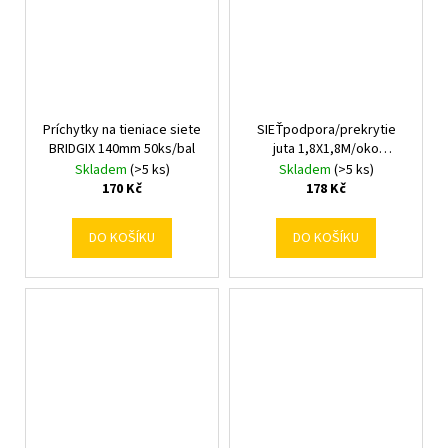
Príchytky na tieniace siete
SIEŤpodpora/prekrytie
BRIDGIX 140mm 50ks/bal
juta 1,8X1,8M/oko
14x14cm/
Skladem
(>5 ks)
Skladem
(>5 ks)
170 Kč
178 Kč
DO KOŠÍKU
DO KOŠÍKU