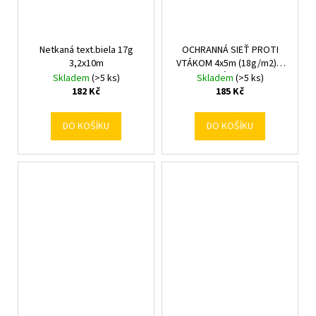
Netkaná text.biela 17g
OCHRANNÁ SIEŤ PROTI
3,2x10m
VTÁKOM 4x5m (18g/m2) +
6 PLAST. ÚCHYT. *2484
Skladem
(>5 ks)
Skladem
(>5 ks)
182 Kč
185 Kč
DO KOŠÍKU
DO KOŠÍKU