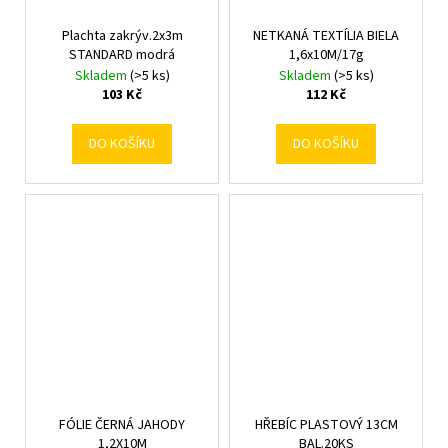
Plachta zakrýv.2x3m
NETKANÁ TEXTÍLIA BIELA
STANDARD modrá
1,6x10M/17g
Skladem
(>5 ks)
Skladem
(>5 ks)
103 Kč
112 Kč
DO KOŠÍKU
DO KOŠÍKU
FÓLIE ČERNÁ JAHODY
HŘEBÍC PLASTOVÝ 13CM
1,2X10M
BAL.20KS