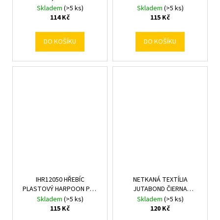
Skladem
(>5 ks)
Skladem
(>5 ks)
114 Kč
115 Kč
DO KOŠÍKU
DO KOŠÍKU
IHR12050 HŘEBÍC
NETKANÁ TEXTÍLIA
PLASTOVÝ HARPOON PEG
JUTABOND ČIERNA
120/50KS
1,6x5M/50g
Skladem
(>5 ks)
Skladem
(>5 ks)
(4,4x3,7xh12,5CM)
115 Kč
120 Kč