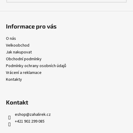
ý
p
i
s
Informace pro vás
u
O nás
Velkoobchod
Jak nakupovat
Obchodní podmínky
Podmínky ochrany osobních údajů
Vrácení a reklamace
Kontakty
Kontakt
eshop
@
zahalirek.cz
+421 902 299 085