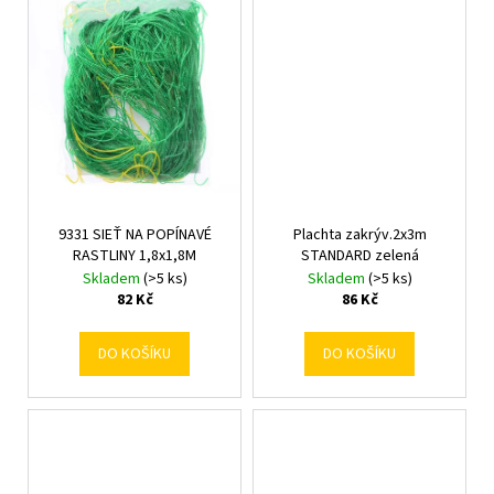
č
u
j
e
m
e
9331 SIEŤ NA POPÍNAVÉ
Plachta zakrýv.2x3m
RASTLINY 1,8x1,8M
STANDARD zelená
Skladem
(>5 ks)
Skladem
(>5 ks)
82 Kč
86 Kč
DO KOŠÍKU
DO KOŠÍKU