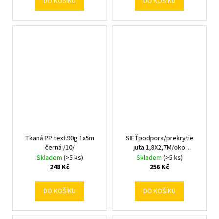
DO KOŠÍKU
DO KOŠÍKU
Tkaná PP text.90g 1x5m
SIEŤpodpora/prekrytie
černá /10/
juta 1,8X2,7M/oko
14x14cm/
Skladem
(>5 ks)
Skladem
(>5 ks)
248 Kč
256 Kč
DO KOŠÍKU
DO KOŠÍKU