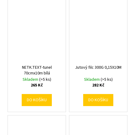
NETK.TEXT-tunel
Jutový filc 300G 0,15X10M
70cmx10m bílá
Skladem
(>5 ks)
Skladem
(>5 ks)
265 Kč
282 Kč
DO KOŠÍKU
DO KOŠÍKU