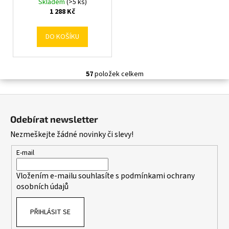
Skladem
(>5 ks)
1 288 Kč
DO KOŠÍKU
57
položek celkem
O
v
Z
l
á
á
Odebírat newsletter
d
p
Nezmeškejte žádné novinky či slevy!
a
a
c
t
E-mail
í
í
p
Vložením e-mailu souhlasíte s
podmínkami ochrany
r
osobních údajů
v
k
PŘIHLÁSIT SE
y
v