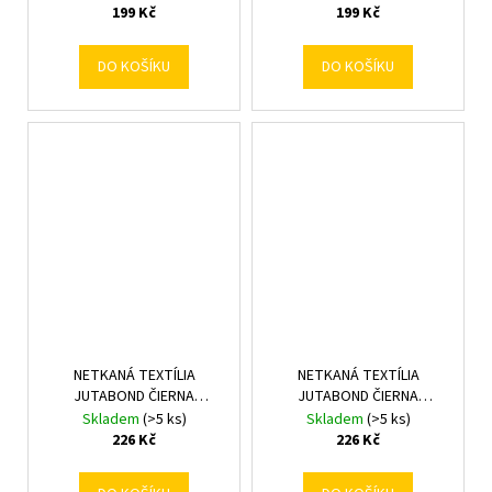
199 Kč
199 Kč
DO KOŠÍKU
DO KOŠÍKU
NETKANÁ TEXTÍLIA
NETKANÁ TEXTÍLIA
JUTABOND ČIERNA
JUTABOND ČIERNA
1,6x10M/50g
3,2x5M/50g
Skladem
(>5 ks)
Skladem
(>5 ks)
226 Kč
226 Kč