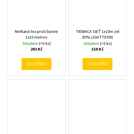
Netkaná tex proti burine
TIENIACA SIEŤ 1x10m zel
1x10 metrov
80% LIGHTTEX90
Skladem
(>5 ks)
Skladem
(>5 ks)
292 Kč
310 Kč
DO KOŠÍKU
DO KOŠÍKU