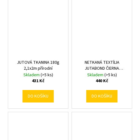
JUTOVÁ TKANINA 180g
NETKANÁ TEXTÍLIA
2,1x2m přírodní
JUTABOND ČIERNA
3,2x10M/50g
Skladem
(>5 ks)
Skladem
(>5 ks)
431 Kč
440 Kč
DO KOŠÍKU
DO KOŠÍKU