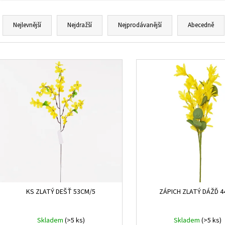
Ř
a
Nejlevnější
Nejdražší
Nejprodávanější
Abecedně
z
e
V
n
ý
í
p
p
i
r
s
o
p
d
r
u
o
k
d
t
u
ů
k
KS ZLATÝ DEŠŤ 53CM/5
ZÁPICH ZLATÝ DÁŽĎ 
t
ů
Skladem
(>5 ks)
Skladem
(>5 ks)