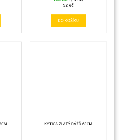
52 Kč
DO KOŠÍKU
42CM
KYTICA ZLATÝ DÁŽĎ 68CM