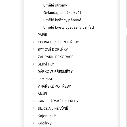
Umělé stromy
Girlanda, tahačka květ
Umělé květiny pěnové
Umelé kvety vysušený vzhľad
PAPÍR
CHOVATELSKÉ POTŘEBY
BYTOVÉ DOPLŇKY
ZAHRADNÍ DEKORACE
SERVÍTKY
DÁRKOVÉ PŘEDMĚTY
LAMPÁŠE
VINÁŘSKÉ POTŘEBY
ANJEL
KANCELÁŘSKÉ POTŘEBY
SILICE A JINÉ VŮNĚ
Kojenecké
Kočárky