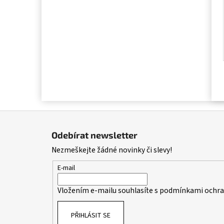
Z
á
Odebírat newsletter
p
Nezmeškejte žádné novinky či slevy!
a
t
E-mail
í
Vložením e-mailu souhlasíte s
podmínkami ochran
PŘIHLÁSIT SE