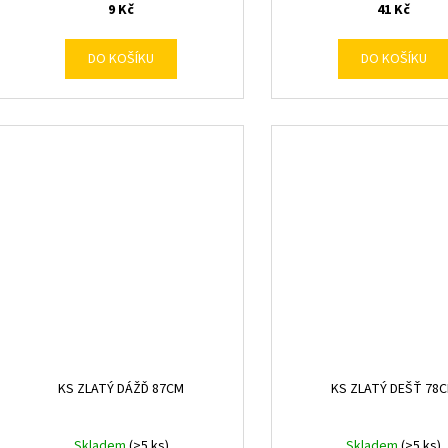
9 Kč
41 Kč
DO KOŠÍKU
DO KOŠÍKU
KS ZLATÝ DÁŽĎ 87CM
KS ZLATÝ DEŠŤ 78
Skladem
(>5 ks)
Skladem
(>5 ks)