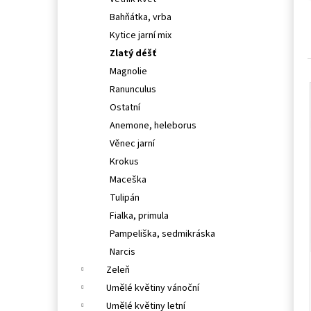
l
Bahňátka, vrba
Kytice jarní mix
Zlatý déšť
Magnolie
Ranunculus
Ostatní
Anemone, heleborus
Věnec jarní
Krokus
Maceška
Tulipán
Fialka, primula
Pampeliška, sedmikráska
Narcis
Zeleň
Umělé květiny vánoční
Umělé květiny letní