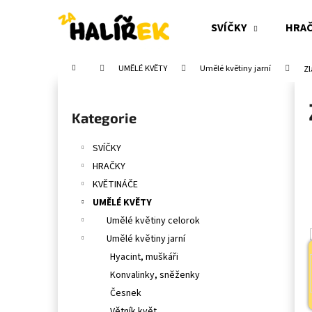
K
Přejít
na
o
SVÍČKY
HRA
obsah
Zpět
Zpět
š
do
do
í
Domů
UMĚLÉ KVĚTY
Umělé květiny jarní
Zl
obchodu
obchodu
k
P
o
Přeskočit
Kategorie
s
kategorie
t
SVÍČKY
r
HRAČKY
a
KVĚTINÁČE
n
UMĚLÉ KVĚTY
n
Umělé květiny celorok
í
Umělé květiny jarní
p
Hyacint, muškáři
a
Konvalinky, sněženky
n
Česnek
e
Větník květ