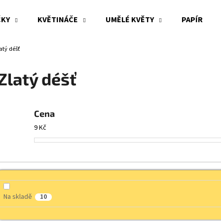
ČKY
KVĚTINÁČE
UMĚLÉ KVĚTY
PAPÍR
atý déšť
Co potřebujete najít?
Zlatý déšť
HLEDAT
Cena
9
Kč
Doporučujeme
Na skladě
10