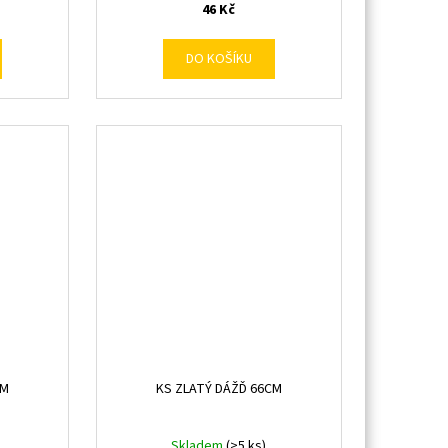
46 Kč
DO KOŠÍKU
CM
KS ZLATÝ DÁŽĎ 66CM
Skladem
(>5 ks)