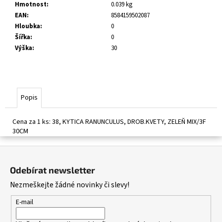
č
Hmotnost
:
0.039 kg
u
EAN
:
8584159502087
j
Hloubka
:
0
e
Šířka
:
0
m
Výška
:
30
e
Popis
Cena za 1 ks: 38, KYTICA RANUNCULUS, DROB.KVETY, ZELEŇ MIX/3F
30CM
Z
á
Odebírat newsletter
p
Nezmeškejte žádné novinky či slevy!
a
t
E-mail
í