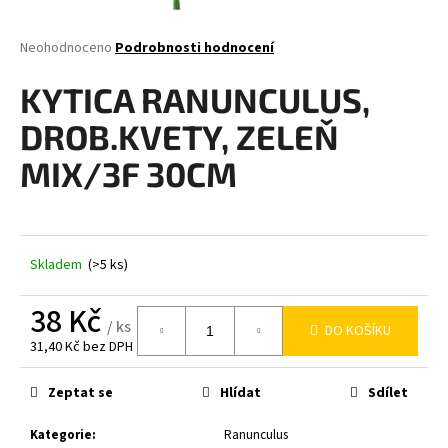
a
j
Průměrné
Neohodnoceno
Podrobnosti hodnocení
hodnocení
í
produktu
KYTICA RANUNCULUS,
t
je
0,0
?
DROB.KVETY, ZELEŇ
z
5
MIX/3F 30CM
hvězdiček.
HLEDAT
Skladem
(>5 ks)
38 Kč
D
/ ks
DO KOŠÍKU
o
31,40 Kč bez DPH
p
Měrná
o
cena:
Zeptat se
Hlídat
Sdílet
r
u
Kategorie
:
Ranunculus