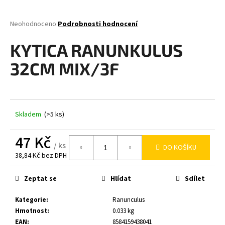
a
j
Průměrné
Neohodnoceno
Podrobnosti hodnocení
hodnocení
í
produktu
KYTICA RANUNKULUS
t
je
0,0
?
32CM MIX/3F
z
5
hvězdiček.
Skladem
(>5 ks)
HLEDAT
47 Kč
/ ks
DO KOŠÍKU
38,84 Kč bez DPH
D
Měrná
o
cena:
Zeptat se
Hlídat
Sdílet
p
o
Kategorie
:
Ranunculus
r
Hmotnost
:
0.033 kg
u
EAN
:
8584159438041