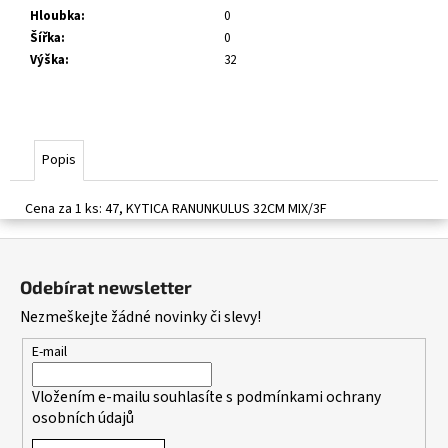
č
Hloubka
:
0
u
Šířka
:
0
j
Výška
:
32
e
m
e
Popis
Cena za 1 ks: 47, KYTICA RANUNKULUS 32CM MIX/3F
Z
á
Odebírat newsletter
p
Nezmeškejte žádné novinky či slevy!
a
t
E-mail
í
Vložením e-mailu souhlasíte s
podmínkami ochrany
osobních údajů