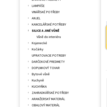
l
LAMPÁŠE
VINÁŘSKÉ POTŘEBY
ANJEL
KANCELÁŘSKÉ POTŘEBY
SILICE A JINÉ VŮNĚ
Vůně do interiéru
Kojenecké
Kočárky
UPRATOVACIE POTREBY
DARČEKOVÉ PREDMETY
DOPLNKOVÝ TOVAR
Bytové vůně
Kuchyně
KUCHYŇKA
ZAHRADKÁŘSKÉ POTŘEBY
ARANŽERSKÝ MATERIÁL
OBALOVÝ MATERIÁL