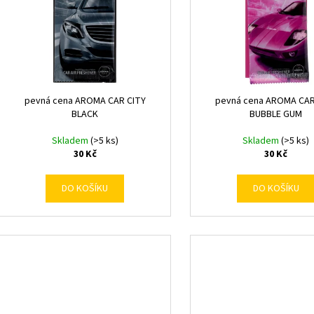
p
d
r
u
o
k
d
t
u
ů
k
pevná cena AROMA CAR CITY
pevná cena AROMA CAR
t
BLACK
BUBBLE GUM
ů
Skladem
(>5 ks)
Skladem
(>5 ks)
30 Kč
30 Kč
DO KOŠÍKU
DO KOŠÍKU