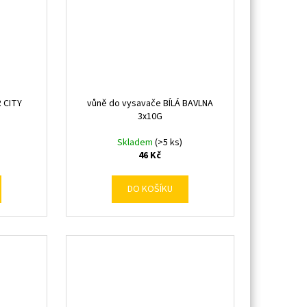
 CITY
vůně do vysavače BÍLÁ BAVLNA
3x10G
Skladem
(>5 ks)
46 Kč
DO KOŠÍKU