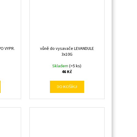
VO VYPR.
vůně do vysavače LEVANDULE
3x10G
Skladem
(>5 ks)
46 Kč
DO KOŠÍKU