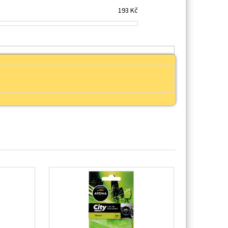
193
Kč