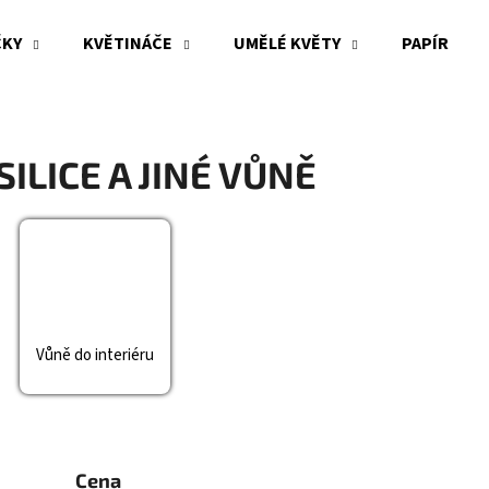
ČKY
KVĚTINÁČE
UMĚLÉ KVĚTY
PAPÍR
Co potřebujete najít?
SILICE A JINÉ VŮNĚ
HLEDAT
Doporučujeme
Vůně do interiéru
Cena