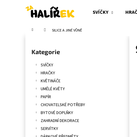
K
Přejít
na
o
SVÍČKY
HRA
obsah
Zpět
Zpět
š
do
do
í
Domů
SILICE A JINÉ VŮNĚ
obchodu
obchodu
k
P
o
Přeskočit
Kategorie
s
kategorie
t
SVÍČKY
r
HRAČKY
a
KVĚTINÁČE
n
UMĚLÉ KVĚTY
n
PAPÍR
í
CHOVATELSKÉ POTŘEBY
p
BYTOVÉ DOPLŇKY
a
ZAHRADNÍ DEKORACE
n
SERVÍTKY
e
DÁRKOVÉ PŘEDMĚTY