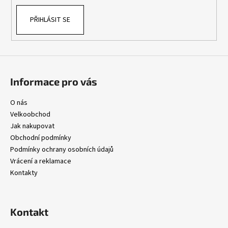
k
PŘIHLÁSIT SE
y
v
ý
p
i
s
Informace pro vás
u
O nás
Velkoobchod
Jak nakupovat
Obchodní podmínky
Podmínky ochrany osobních údajů
Vrácení a reklamace
Kontakty
Kontakt