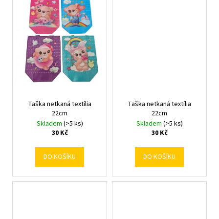
č
u
j
e
m
e
Taška netkaná textília
Taška netkaná textília
22cm
22cm
Skladem
(>5 ks)
Skladem
(>5 ks)
30 Kč
30 Kč
DO KOŠÍKU
DO KOŠÍKU