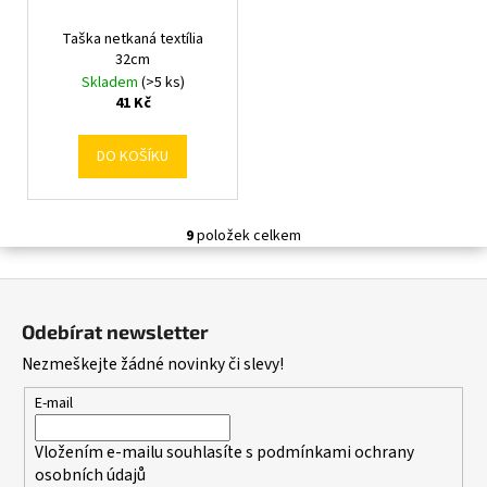
Taška netkaná textília
32cm
Skladem
(>5 ks)
41 Kč
DO KOŠÍKU
9
položek celkem
O
v
Z
l
á
á
Odebírat newsletter
d
p
Nezmeškejte žádné novinky či slevy!
a
a
c
t
E-mail
í
í
p
Vložením e-mailu souhlasíte s
podmínkami ochrany
r
osobních údajů
v