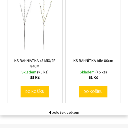
č
u
j
e
m
e
KS BAHNIATKA x3 MIX/2F
KS BAHNÍTKA bílé 80cm
84CM
Skladem
(>5 ks)
Skladem
(>5 ks)
55 Kč
61 Kč
DO KOŠÍKU
DO KOŠÍKU
4
položek celkem
O
v
Z