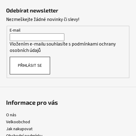
l
á
á
Odebírat newsletter
d
p
Nezmeškejte žádné novinky či slevy!
a
a
c
t
E-mail
í
í
p
Vložením e-mailu souhlasíte s
podmínkami ochrany
r
osobních údajů
v
k
PŘIHLÁSIT SE
y
v
ý
p
i
s
Informace pro vás
u
O nás
Velkoobchod
Jak nakupovat
Obchodní podmínky