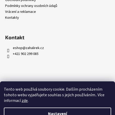
Podmínky ochrany osobních údajů
Vrácení a reklamace
Kontakty
Kontakt
eshop
@
zahalirek.cz
+421 902 299 085
Přijímáme online platby
Tento web používá soubory cookie. Dalším procházením
tohoto webu vyjadřujete souhlas s jejich používáním.. Více
informací
zde
.
Nastavení