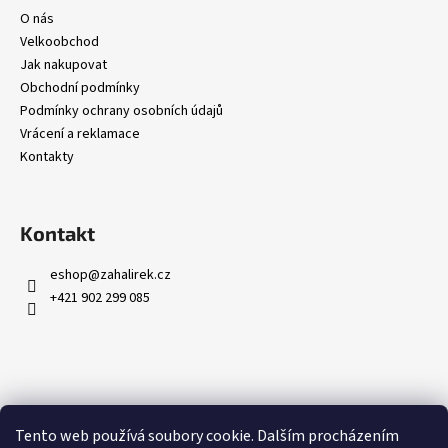
O nás
Velkoobchod
Jak nakupovat
Obchodní podmínky
Podmínky ochrany osobních údajů
Vrácení a reklamace
Kontakty
Kontakt
eshop
@
zahalirek.cz
+421 902 299 085
Přijímáme online platby
Tento web používá soubory cookie. Dalším procházením