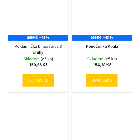
269 KČ
–44 %
275 KČ
–43 %
Pokladnička Dinosaurus 3
Peněženka Koala
druhy
Skladem
(>5 ks)
Skladem
(>5 ks)
150,65 Kč
154,28 Kč
DO KOŠÍKU
DO KOŠÍKU