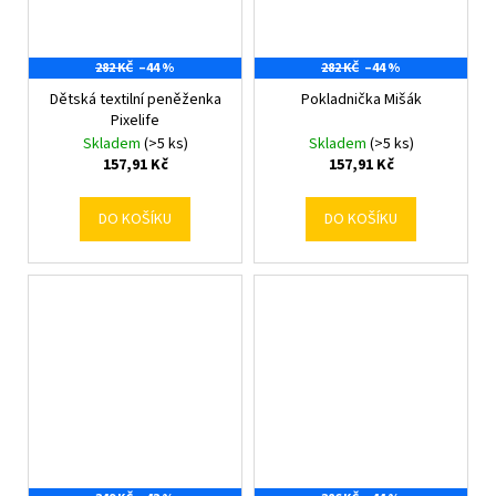
282 KČ
–44 %
282 KČ
–44 %
Dětská textilní peněženka
Pokladnička Mišák
Pixelife
Skladem
(>5 ks)
Skladem
(>5 ks)
157,91 Kč
157,91 Kč
DO KOŠÍKU
DO KOŠÍKU