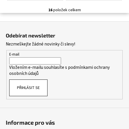
16
položek celkem
O
v
Z
l
á
á
Odebírat newsletter
d
p
Nezmeškejte žádné novinky či slevy!
a
a
c
t
E-mail
í
í
p
Vložením e-mailu souhlasíte s
podmínkami ochrany
r
osobních údajů
v
k
PŘIHLÁSIT SE
y
v
ý
p
i
s
Informace pro vás
u