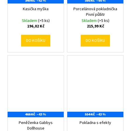
349 KČ
–43 %
386 KČ
–44 %
Kasička myška
Porcelánová pokladnička
Pivní půllitr
Skladem
(>5 ks)
Skladem
(>5 ks)
196,02 Kč
215,99 Kč
DO KOŠÍKU
DO KOŠÍKU
466 KČ
–43 %
554 KČ
–43 %
Peněženka Gabbys
Pokladna s efekty
Dollhouse