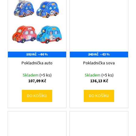
192 KČ
–44 %
243 KČ
–43 %
Pokladnička auto
Pokladnička sova
Skladem
(>5 ks)
Skladem
(>5 ks)
107,09 Kč
136,13 Kč
DO KOŠÍKU
DO KOŠÍKU