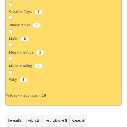
a
CreativeToys
3
j
í
JuniorPapier
1
t
?
MaDe
8
Mega Creative
1
HLEDAT
Mikro Trading
1
Wiky
1
D
Položek k zobrazení:
16
o
p
o
Ř
r
a
u
Nejlevnější
Nejdražší
Nejprodávanější
Abecedně