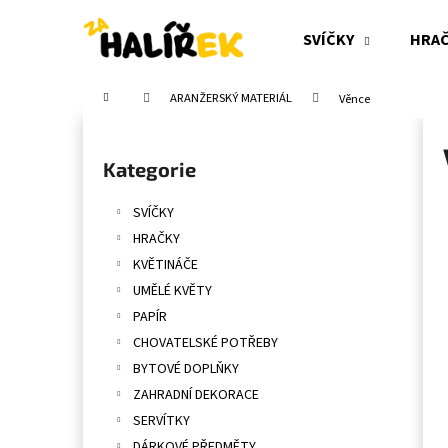
K
Přejít
na
o
SVÍČKY
HRA
obsah
Zpět
Zpět
š
do
do
í
Domů
ARANŽERSKÝ MATERIÁL
Věnce
obchodu
obchodu
k
P
o
Přeskočit
Kategorie
s
kategorie
t
SVÍČKY
r
HRAČKY
a
KVĚTINÁČE
n
UMĚLÉ KVĚTY
n
PAPÍR
í
CHOVATELSKÉ POTŘEBY
p
BYTOVÉ DOPLŇKY
a
ZAHRADNÍ DEKORACE
n
SERVÍTKY
e
DÁRKOVÉ PŘEDMĚTY