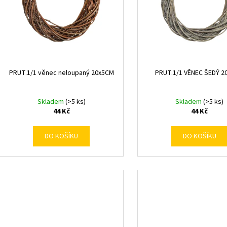
p
d
r
u
o
k
d
t
u
ů
k
PRUT.1/1 věnec neloupaný 20x5CM
PRUT.1/1 VĚNEC ŠEDÝ 2
t
ů
Skladem
(>5 ks)
Skladem
(>5 ks)
44 Kč
44 Kč
DO KOŠÍKU
DO KOŠÍKU