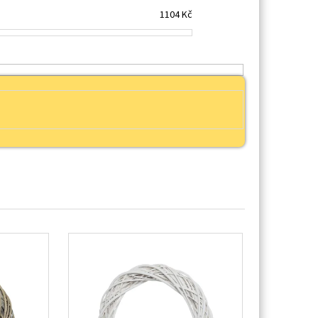
1104
Kč