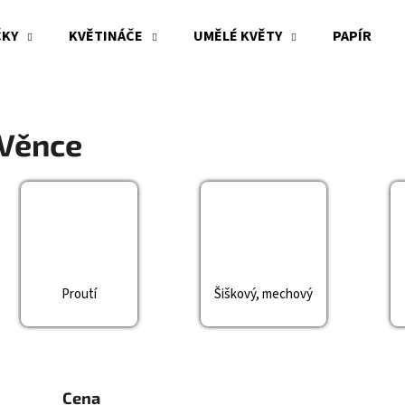
ČKY
KVĚTINÁČE
UMĚLÉ KVĚTY
PAPÍR
Co potřebujete najít?
Věnce
HLEDAT
Doporučujeme
Proutí
Šiškový, mechový
Cena