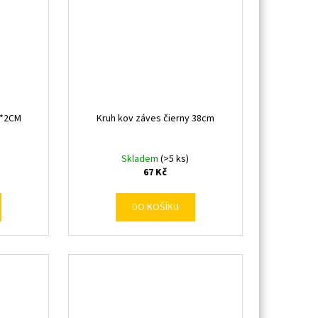
7*2CM
Kruh kov záves čierny 38cm
Skladem
(>5 ks)
67 Kč
DO KOŠÍKU