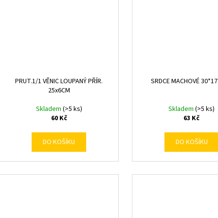
PRUT.1/1 VĚNIC LOUPANÝ PŘÍR.
SRDCE MACHOVÉ 30*1
25x6CM
Skladem
(>5 ks)
Skladem
(>5 ks)
60 Kč
63 Kč
DO KOŠÍKU
DO KOŠÍKU