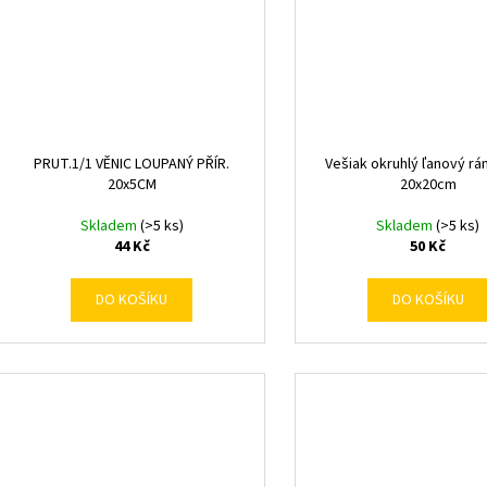
PRUT.1/1 VĚNIC LOUPANÝ PŘÍR.
Vešiak okruhlý ľanový rám
20x5CM
20x20cm
Skladem
(>5 ks)
Skladem
(>5 ks)
44 Kč
50 Kč
DO KOŠÍKU
DO KOŠÍKU