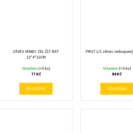
ZÁVES VENIEC ZEL-ŽLT RAT
PRUT.1/1 věnec neloupaný
22*4*22CM
Skladem
(>5 ks)
Skladem
(>5 ks)
77 Kč
84 Kč
DO KOŠÍKU
DO KOŠÍKU