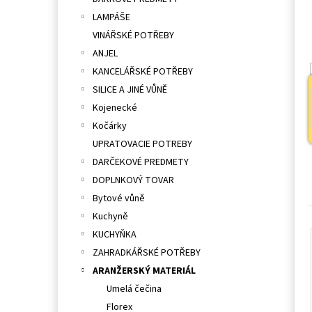
l
LAMPÁŠE
VINÁŘSKÉ POTŘEBY
ANJEL
KANCELÁŘSKÉ POTŘEBY
SILICE A JINÉ VŮNĚ
Kojenecké
Kočárky
UPRATOVACIE POTREBY
DARČEKOVÉ PREDMETY
DOPLNKOVÝ TOVAR
Bytové vůně
Kuchyně
KUCHYŇKA
ZAHRADKÁŘSKÉ POTŘEBY
ARANŽERSKÝ MATERIÁL
Umelá čečina
Florex