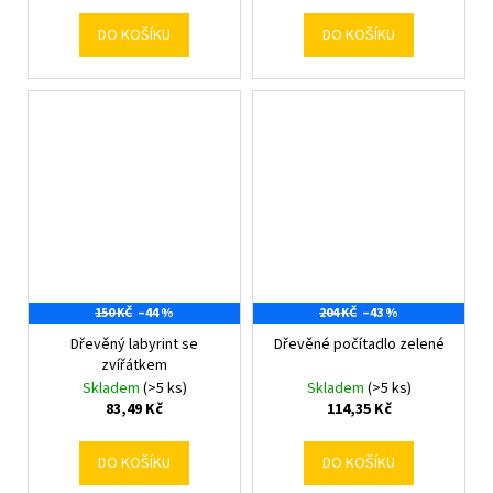
DO KOŠÍKU
DO KOŠÍKU
150 KČ
–44 %
204 KČ
–43 %
Dřevěný labyrint se
Dřevěné počítadlo zelené
zvířátkem
Skladem
(>5 ks)
Skladem
(>5 ks)
83,49 Kč
114,35 Kč
DO KOŠÍKU
DO KOŠÍKU