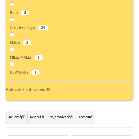
a
Bino
8
j
í
CreativeToys
26
t
?
MaDe
1
MILLY MALLY
1
HLEDAT
NEW BABY
1
Položek k zobrazení:
40
D
o
Ř
p
a
Nejlevnější
Nejdražší
Nejprodávanější
Abecedně
o
z
r
u
e
V