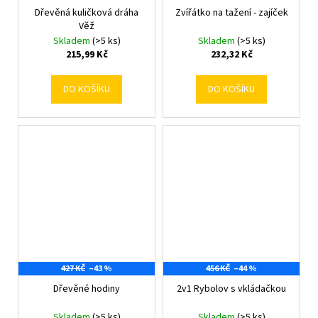
Dřevěná kuličková dráha
Zvířátko na tažení - zajíček
Věž
Skladem
(>5 ks)
Skladem
(>5 ks)
215,99 Kč
232,32 Kč
DO KOŠÍKU
DO KOŠÍKU
427 KČ
–43 %
456 KČ
–44 %
Dřevěné hodiny
2v1 Rybolov s vkládačkou
Skladem
(>5 ks)
Skladem
(>5 ks)