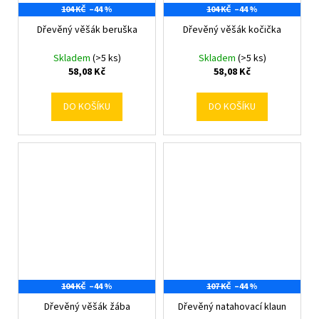
104 KČ
–44 %
104 KČ
–44 %
Dřevěný věšák beruška
Dřevěný věšák kočička
Skladem
(>5 ks)
Skladem
(>5 ks)
58,08 Kč
58,08 Kč
DO KOŠÍKU
DO KOŠÍKU
104 KČ
–44 %
107 KČ
–44 %
Dřevěný věšák žába
Dřevěný natahovací klaun