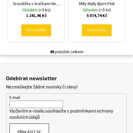
hrazdička s hračkami New
Milly Mally Bjorn Pink
Baby
Skladem
(>5 ks)
Skladem
(>5 ks)
1 241,46 Kč
5 074,74 Kč
DO KOŠÍKU
DO KOŠÍKU
40
položek celkem
O
v
Z
l
á
á
Odebírat newsletter
d
p
Nezmeškejte žádné novinky či slevy!
a
a
c
t
E-mail
í
í
p
Vložením e-mailu souhlasíte s
podmínkami ochrany
r
osobních údajů
v
k
PŘIHLÁSIT SE