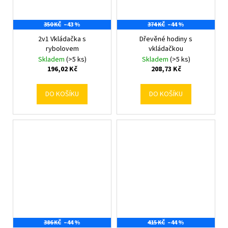
350 KČ
–43 %
374 KČ
–44 %
2v1 Vkládačka s
Dřevěné hodiny s
rybolovem
vkládačkou
Skladem
(>5 ks)
Skladem
(>5 ks)
196,02 Kč
208,73 Kč
DO KOŠÍKU
DO KOŠÍKU
386 KČ
–44 %
415 KČ
–44 %