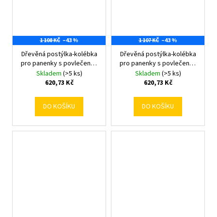
1 108 KČ
–43 %
1 107 KČ
–43 %
Dřevěná postýlka-kolébka
Dřevěná postýlka-kolébka
pro panenky s povlečením
pro panenky s povlečením
Baby Mix
Baby Mix bears
Skladem
(>5 ks)
Skladem
(>5 ks)
620,73 Kč
620,73 Kč
DO KOŠÍKU
DO KOŠÍKU