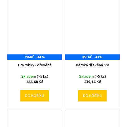
796 KČ
–44 %
855 KČ
–43 %
Hra rybky - dřevěná
Dětská dřevěná hra
Skladem
(>5 ks)
Skladem
(>5 ks)
444,68 Kč
479,16 Kč
DO KOŠÍKU
DO KOŠÍKU