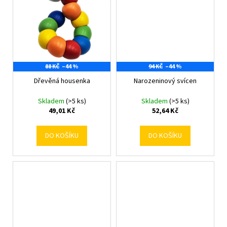
88 KČ
–44 %
94 KČ
–44 %
Dřevěná housenka
Narozeninový svícen
Skladem
(>5 ks)
Skladem
(>5 ks)
49,01 Kč
52,64 Kč
DO KOŠÍKU
DO KOŠÍKU