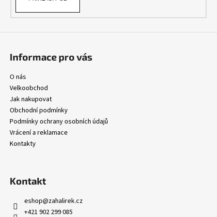
y
v
ý
p
i
s
Informace pro vás
u
O nás
Velkoobchod
Jak nakupovat
Obchodní podmínky
Podmínky ochrany osobních údajů
Vrácení a reklamace
Kontakty
Kontakt
eshop
@
zahalirek.cz
+421 902 299 085