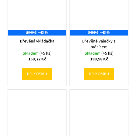
284 KČ
–43 %
340 KČ
–43 %
Dřevěná vkládačka
Dřevěné válečky s
měsícem
Skladem
(>5 ks)
Skladem
(>5 ks)
159,72 Kč
190,58 Kč
DO KOŠÍKU
DO KOŠÍKU