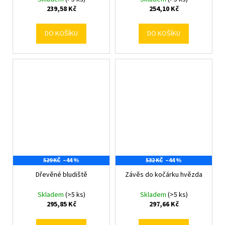
239,58 Kč
254,10 Kč
DO KOŠÍKU
DO KOŠÍKU
529 KČ
–44 %
532 KČ
–44 %
Dřevěné bludiště
Závěs do kočárku hvězda
Skladem
(>5 ks)
Skladem
(>5 ks)
295,85 Kč
297,66 Kč