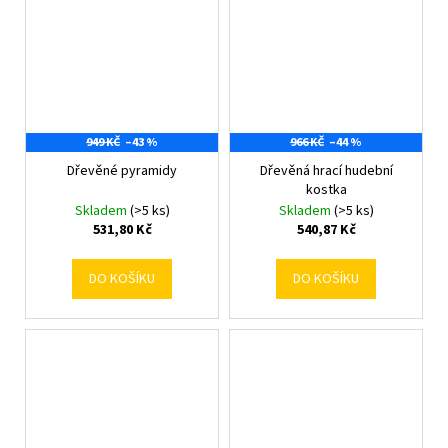
949 KČ
–43 %
966 KČ
–44 %
Dřevěné pyramidy
Dřevěná hrací hudební
kostka
Skladem
(>5 ks)
Skladem
(>5 ks)
531,80 Kč
540,87 Kč
DO KOŠÍKU
DO KOŠÍKU