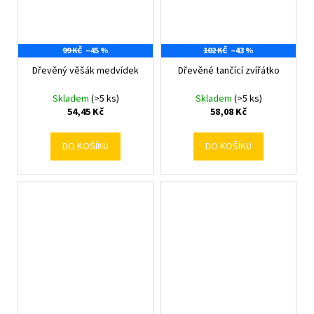
99 KČ
–45 %
102 KČ
–43 %
Dřevěný věšák medvídek
Dřevěné tančící zvířátko
Skladem
(>5 ks)
Skladem
(>5 ks)
54,45 Kč
58,08 Kč
DO KOŠÍKU
DO KOŠÍKU