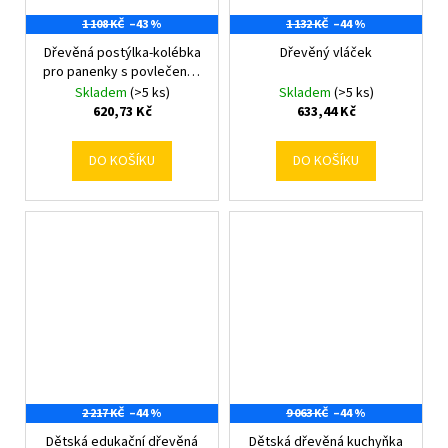
1 108 KČ
–43 %
1 132 KČ
–44 %
Dřevěná postýlka-kolébka
Dřevěný vláček
pro panenky s povlečením
Baby Mix owl
Skladem
(>5 ks)
Skladem
(>5 ks)
620,73 Kč
633,44 Kč
DO KOŠÍKU
DO KOŠÍKU
2 217 KČ
–44 %
9 063 KČ
–44 %
Dětská edukační dřevěná
Dětská dřevěná kuchyňka