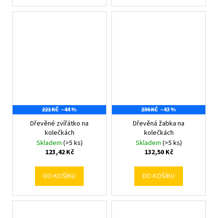
221 KČ
–44 %
236 KČ
–43 %
Dřevěné zvířátko na
Dřevěná žabka na
kolečkách
kolečkách
Skladem
(>5 ks)
Skladem
(>5 ks)
123,42 Kč
132,50 Kč
DO KOŠÍKU
DO KOŠÍKU