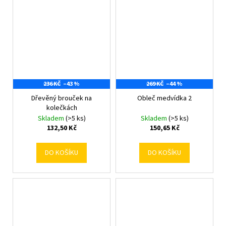
236 KČ
–43 %
269 KČ
–44 %
Dřevěný brouček na
Obleč medvídka 2
kolečkách
Skladem
(>5 ks)
Skladem
(>5 ks)
132,50 Kč
150,65 Kč
DO KOŠÍKU
DO KOŠÍKU