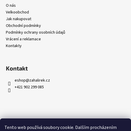
č
O nás
u
Velkoobchod
j
Jak nakupovat
e
Obchodní podmínky
m
Podmínky ochrany osobních údajů
e
Vrácení a reklamace
Kontakty
Kontakt
eshop
@
zahalirek.cz
+421 902 299 085
Přijímáme online platby
Tento web používá soubory cookie. Dalším procházením