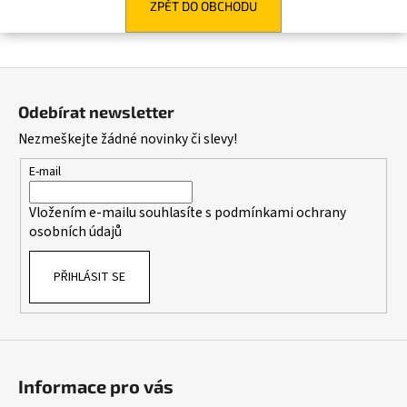
ZPĚT DO OBCHODU
a
j
í
Z
t
á
Odebírat newsletter
?
p
Nezmeškejte žádné novinky či slevy!
a
t
E-mail
í
HLEDAT
Vložením e-mailu souhlasíte s
podmínkami ochrany
osobních údajů
PŘIHLÁSIT SE
D
o
p
o
r
Informace pro vás
u