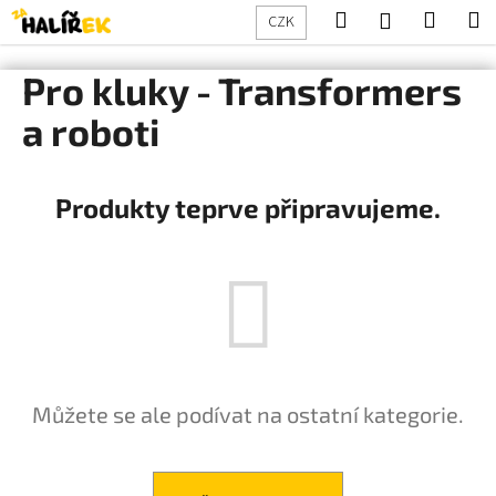
K
Přejít
Hledat
Nákup
M
Přihlášení
CZK
na
o
obsah
Zpět
Zpět
košík
š
Pro kluky - Transformers
í
C
a roboti
k
o
p
Produkty teprve připravujeme.
o
t
ř
e
b
u
j
e
Můžete se ale podívat na ostatní kategorie.
t
e
n