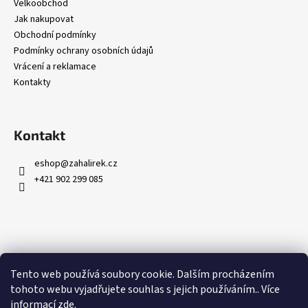
č
Velkoobchod
u
Jak nakupovat
j
Obchodní podmínky
e
Podmínky ochrany osobních údajů
m
Vrácení a reklamace
e
Kontakty
Kontakt
eshop
@
zahalirek.cz
+421 902 299 085
Přijímáme online platby
Tento web používá soubory cookie. Dalším procházením
tohoto webu vyjadřujete souhlas s jejich používáním.. Více
informací
zde
.