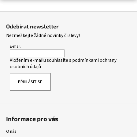
a
Z
j
á
í
Odebírat newsletter
p
t
Nezmeškejte žádné novinky či slevy!
a
?
t
E-mail
í
Vložením e-mailu souhlasíte s
podmínkami ochrany
osobních údajů
HLEDAT
PŘIHLÁSIT SE
D
o
p
o
Informace pro vás
r
u
O nás