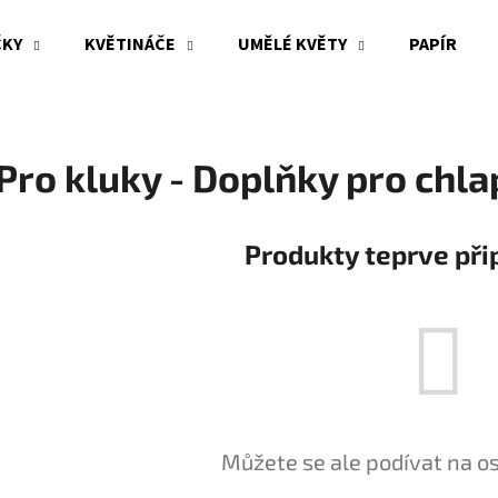
ČKY
KVĚTINÁČE
UMĚLÉ KVĚTY
PAPÍR
Co potřebujete najít?
Pro kluky - Doplňky pro chla
HLEDAT
Produkty teprve při
Doporučujeme
Můžete se ale podívat na os