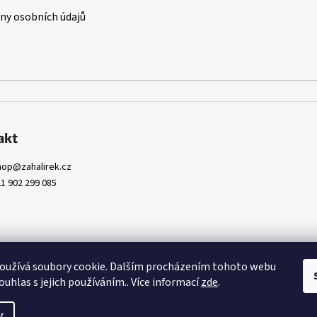
y osobních údajů
akt
hop
@
zahalirek.cz
1 902 299 085
oužívá soubory cookie. Dalším procházením tohoto webu
ouhlas s jejich používáním.. Více informací
zde
.
pravit nastavení cookies