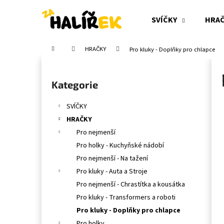
K
Přejít
na
o
SVÍČKY
HRA
obsah
Zpět
Zpět
š
do
do
í
Domů
HRAČKY
Pro kluky - Doplňky pro chlapce
obchodu
obchodu
k
P
o
Přeskočit
Kategorie
s
kategorie
t
SVÍČKY
r
HRAČKY
a
Pro nejmenší
n
Pro holky - Kuchyňské nádobí
n
Pro nejmenší - Na tažení
í
Pro kluky - Auta a Stroje
p
Pro nejmenší - Chrastítka a kousátka
a
Pro kluky - Transformers a roboti
n
Pro kluky - Doplňky pro chlapce
e
Pro holky