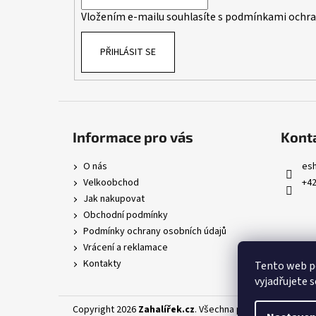
í
Vložením e-mailu souhlasíte s
podmínkami ochran
PŘIHLÁSIT SE
Informace pro vás
Kont
O nás
es
Velkoobchod
+42
Jak nakupovat
Obchodní podmínky
Podmínky ochrany osobních údajů
Vrácení a reklamace
Kontakty
Tento web p
vyjadřujete s
Copyright 2026
Zahalířek.cz
. Všechna práva vyhrazena.
U