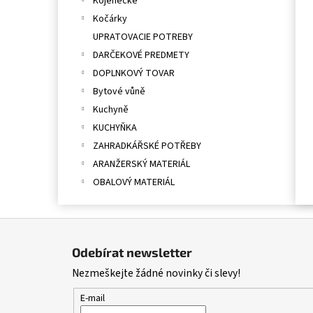
Kojenecké
Kočárky
UPRATOVACIE POTREBY
DARČEKOVÉ PREDMETY
DOPLNKOVÝ TOVAR
Bytové vůně
Kuchyně
KUCHYŇKA
ZAHRADKÁŘSKÉ POTŘEBY
ARANŽERSKÝ MATERIÁL
OBALOVÝ MATERIÁL
Z
á
Odebírat newsletter
p
Nezmeškejte žádné novinky či slevy!
a
t
E-mail