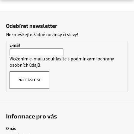
a
Z
j
á
í
Odebírat newsletter
p
t
Nezmeškejte žádné novinky či slevy!
a
?
t
E-mail
í
Vložením e-mailu souhlasíte s
podmínkami ochrany
osobních údajů
HLEDAT
PŘIHLÁSIT SE
D
o
p
o
Informace pro vás
r
u
O nás