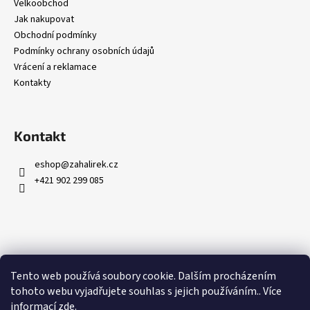
č
Velkoobchod
u
Jak nakupovat
j
Obchodní podmínky
e
Podmínky ochrany osobních údajů
m
Vrácení a reklamace
e
Kontakty
Kontakt
eshop
@
zahalirek.cz
+421 902 299 085
Přijímáme online platby
Tento web používá soubory cookie. Dalším procházením
tohoto webu vyjadřujete souhlas s jejich používáním.. Více
informací
zde
.