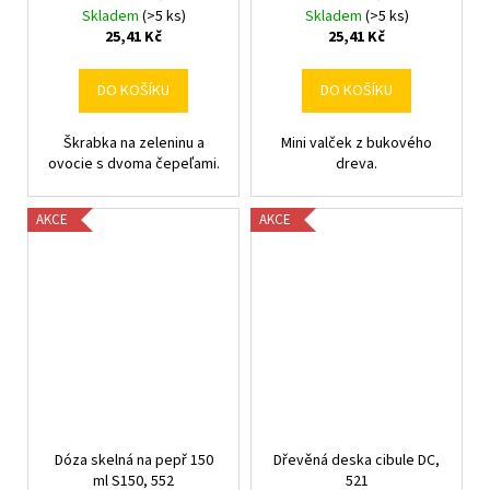
Skladem
(>5 ks)
Skladem
(>5 ks)
25,41 Kč
25,41 Kč
DO KOŠÍKU
DO KOŠÍKU
Škrabka na zeleninu a
Mini valček z bukového
ovocie s dvoma čepeľami.
dreva.
AKCE
AKCE
Dóza skelná na pepř 150
Dřevěná deska cibule DC,
ml S150, 552
521