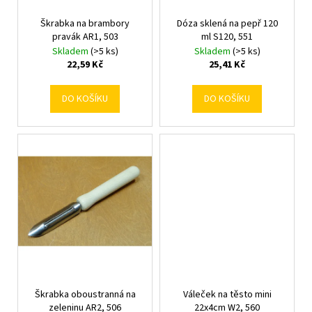
č
k
d
u
t
Škrabka na brambory
Dóza sklená na pepř 120
u
j
pravák AR1, 503
ml S120, 551
ů
k
e
Skladem
(>5 ks)
Skladem
(>5 ks)
m
t
22,59 Kč
25,41 Kč
e
ů
DO KOŠÍKU
DO KOŠÍKU
Škrabka oboustranná na
Váleček na těsto mini
zeleninu AR2, 506
22x4cm W2, 560