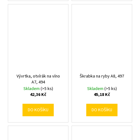
Vývrtka, otvírák na víno
Škrabka na ryby A8, 497
A7, 494
Skladem
(>5 ks)
Skladem
(>5 ks)
42,36 Kč
45,18 Kč
DO KOŠÍKU
DO KOŠÍKU