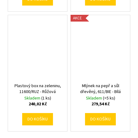
AKCE
Plastový box na zeleninu,
Mlýnek na pepř a sůl
11600/RUZ - Růžová
dřevěný, 611/BIE - Bílá
Skladem
(1 ks)
Skladem
(>5 ks)
240,02 Kč
279,54 Kč
DO KOŠÍKU
DO KOŠÍKU