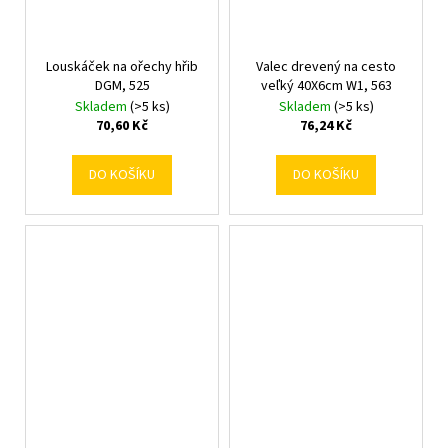
Louskáček na ořechy hřib
Valec drevený na cesto
DGM, 525
veľký 40X6cm W1, 563
Skladem
(>5 ks)
Skladem
(>5 ks)
70,60 Kč
76,24 Kč
DO KOŠÍKU
DO KOŠÍKU