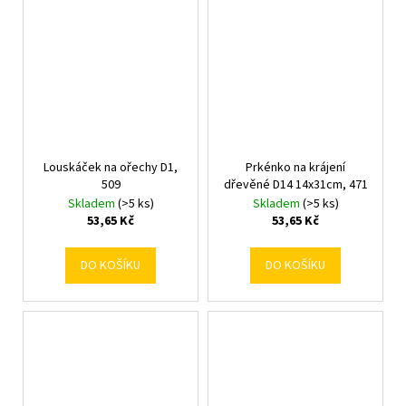
Louskáček na ořechy D1,
Prkénko na krájení
509
dřevěné D14 14x31cm, 471
Skladem
(>5 ks)
Skladem
(>5 ks)
53,65 Kč
53,65 Kč
DO KOŠÍKU
DO KOŠÍKU