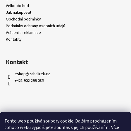
Velkoobchod
Jak nakupovat
Obchodní podmínky
Podmínky ochrany osobních údajů
Vrácení a reklamace
Kontakty
Kontakt
eshop
@
zahalirek.cz
+421 902 299 085
Přijímáme online platby
Tento web používá soubory cookie. Dalším procházením
tohoto webu vyjadřujete souhlas s jejich používáním.. Více