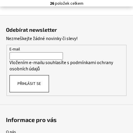
26
položek celkem
O
v
Z
l
á
á
Odebírat newsletter
d
p
Nezmeškejte žádné novinky či slevy!
a
a
c
t
E-mail
í
í
p
Vložením e-mailu souhlasíte s
podmínkami ochrany
r
osobních údajů
v
k
PŘIHLÁSIT SE
y
v
ý
p
i
s
Informace pro vás
u
O nás