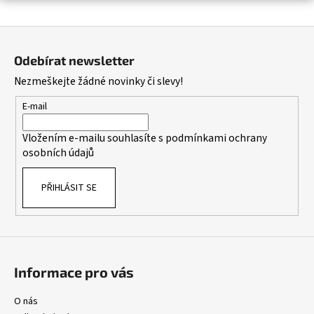
a
Z
j
á
í
Odebírat newsletter
p
t
Nezmeškejte žádné novinky či slevy!
a
?
t
E-mail
í
Vložením e-mailu souhlasíte s
podmínkami ochrany
osobních údajů
HLEDAT
PŘIHLÁSIT SE
D
o
p
o
Informace pro vás
r
u
O nás