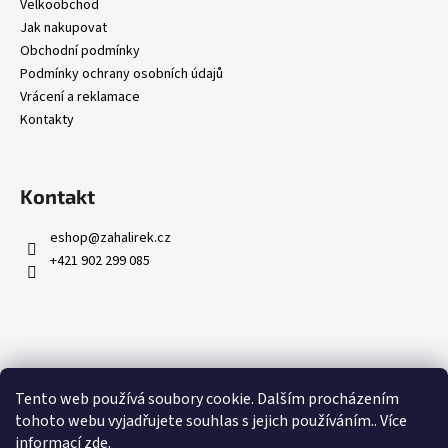
č
Velkoobchod
u
Jak nakupovat
j
Obchodní podmínky
e
Podmínky ochrany osobních údajů
m
Vrácení a reklamace
e
Kontakty
Kontakt
eshop
@
zahalirek.cz
+421 902 299 085
Přijímáme online platby
Tento web používá soubory cookie. Dalším procházením
tohoto webu vyjadřujete souhlas s jejich používáním.. Více
informací
zde
.