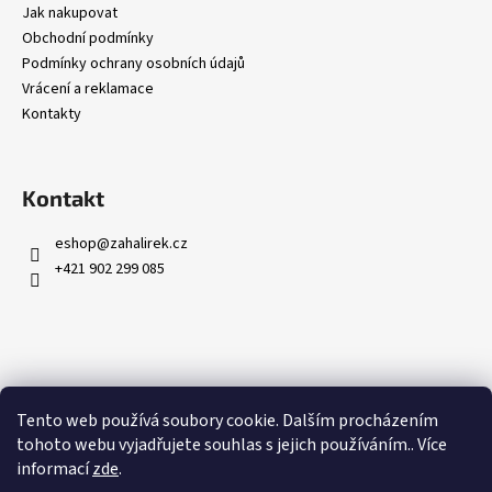
Jak nakupovat
Obchodní podmínky
Podmínky ochrany osobních údajů
Vrácení a reklamace
Kontakty
Kontakt
eshop
@
zahalirek.cz
+421 902 299 085
Přijímáme online platby
Tento web používá soubory cookie. Dalším procházením
tohoto webu vyjadřujete souhlas s jejich používáním.. Více
informací
zde
.