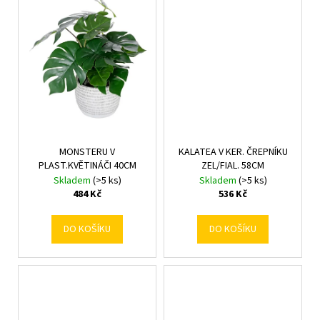
č
u
j
e
m
e
MONSTERU V
KALATEA V KER. ČREPNÍKU
PLAST.KVĚTINÁČI 40CM
ZEL/FIAL. 58CM
Skladem
(>5 ks)
Skladem
(>5 ks)
484 Kč
536 Kč
DO KOŠÍKU
DO KOŠÍKU