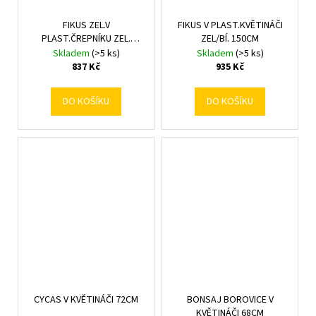
FIKUS ZEL.V
FIKUS V PLAST.KVĚTINÁČI
PLAST.ČREPNÍKU ZEL.
ZEL/BÍ. 150CM
150CM
Skladem
(>5 ks)
Skladem
(>5 ks)
837 Kč
935 Kč
DO KOŠÍKU
DO KOŠÍKU
CYCAS V KVĚTINÁČI 72CM
BONSAJ BOROVICE V
KVĚTINÁČI 68CM