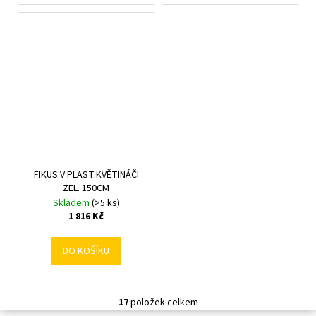
FIKUS V PLAST.KVĚTINÁČI
ZEL. 150CM
Skladem
(>5 ks)
1 816 Kč
DO KOŠÍKU
17
položek celkem
O