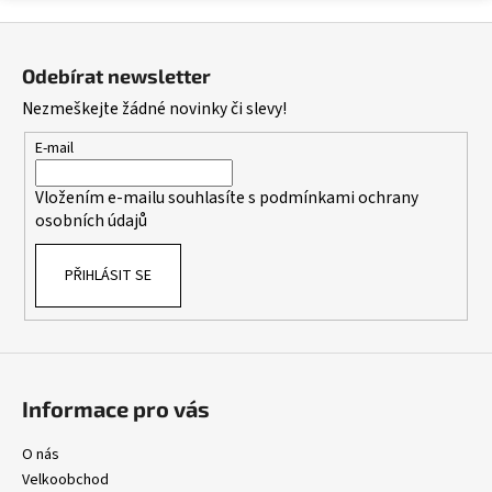
v
Z
l
á
á
Odebírat newsletter
d
p
Nezmeškejte žádné novinky či slevy!
a
a
c
t
E-mail
í
í
p
Vložením e-mailu souhlasíte s
podmínkami ochrany
r
osobních údajů
v
k
PŘIHLÁSIT SE
y
v
ý
p
i
s
Informace pro vás
u
O nás
Velkoobchod