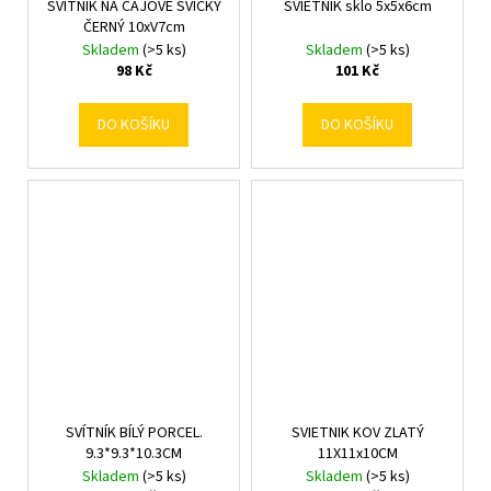
SVÍTNÍK NA ČAJOVÉ SVÍČKY
SVIETNIK sklo 5x5x6cm
ČERNÝ 10xV7cm
Skladem
(>5 ks)
Skladem
(>5 ks)
98 Kč
101 Kč
DO KOŠÍKU
DO KOŠÍKU
SVÍTNÍK BÍLÝ PORCEL.
SVIETNIK KOV ZLATÝ
9.3*9.3*10.3CM
11X11x10CM
Skladem
(>5 ks)
Skladem
(>5 ks)