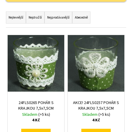
č
u
Ř
j
a
Nejlevnější
Nejdražší
Nejprodávanější
Abecedně
e
z
m
e
e
V
n
ý
í
p
p
i
r
s
o
p
d
r
u
o
k
d
t
24FLS0265 POHÁR S
AKCE! 24FLS0257 POHÁR S
u
KRAJKOU 7,5x7,5CM
KRAJKOU 7,5x7,5CM
ů
k
Skladem
(>5 ks)
Skladem
(>5 ks)
t
4 Kč
4 Kč
ů