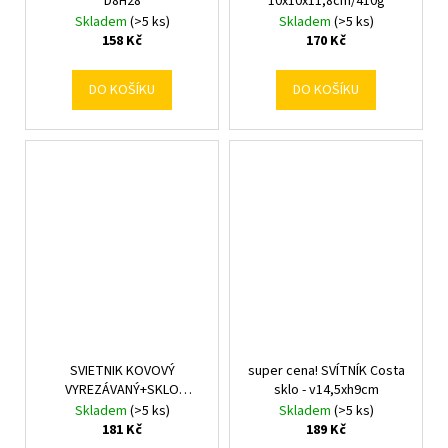
D8H28
10x10x11,8cm/410g
Skladem
(>5 ks)
Skladem
(>5 ks)
158 Kč
170 Kč
DO KOŠÍKU
DO KOŠÍKU
SVIETNIK KOVOVÝ
super cena! SVÍTNÍK Costa
VYREZÁVANÝ+SKLO
sklo - v14,5xh9cm
10x9,5x9,5CM
Skladem
(>5 ks)
Skladem
(>5 ks)
181 Kč
189 Kč