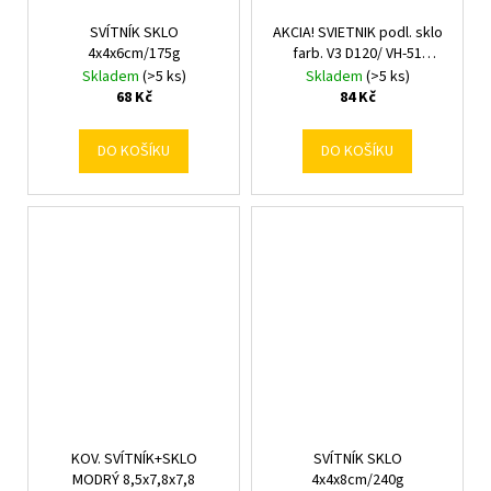
SVÍTNÍK SKLO
AKCIA! SVIETNIK podl. sklo
4x4x6cm/175g
farb. V3 D120/ VH-51
pr11cm
Skladem
(>5 ks)
Skladem
(>5 ks)
68 Kč
84 Kč
DO KOŠÍKU
DO KOŠÍKU
KOV. SVÍTNÍK+SKLO
SVÍTNÍK SKLO
MODRÝ 8,5x7,8x7,8
4x4x8cm/240g