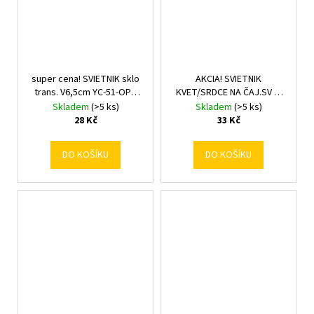
super cena! SVIETNIK sklo
AKCIA! SVIETNIK
trans. V6,5cm YC-51-OPT
KVET/SRDCE NA ČAJ.SV 8-
v6cm
11x8x3,5 CM
Skladem
(>5 ks)
Skladem
(>5 ks)
28 Kč
33 Kč
DO KOŠÍKU
DO KOŠÍKU