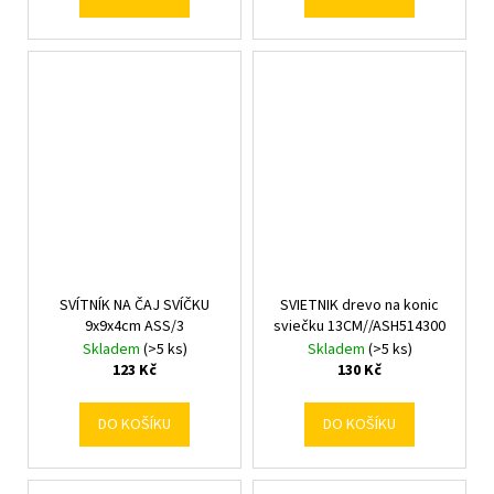
SVÍTNÍK NA ČAJ SVÍČKU
SVIETNIK drevo na konic
9x9x4cm ASS/3
sviečku 13CM//ASH514300
Skladem
(>5 ks)
Skladem
(>5 ks)
123 Kč
130 Kč
DO KOŠÍKU
DO KOŠÍKU