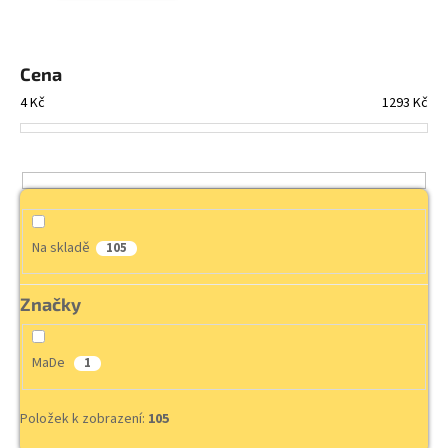
a
j
Cena
í
t
4
Kč
1293
Kč
?
HLEDAT
Na skladě
105
Značky
D
o
p
MaDe
1
o
r
Položek k zobrazení:
105
u