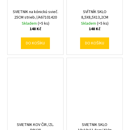
SVIETNIK na kónickú svieč.
SVÍTNÍK SKLO
25CM strieb.//A67101420
8,5X8,5X13,2CM
Skladem
(>5 ks)
Skladem
(>5 ks)
148 Kč
148 Kč
DO KOŠÍKU
DO KOŠÍKU
SVIETNIK KOV ČIR./ZL.
SVIETNIK SKLO