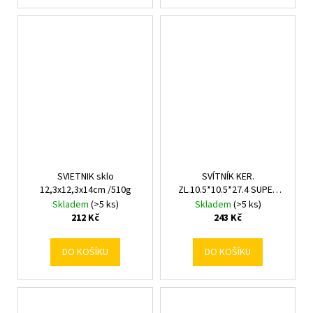
SVIETNIK sklo
SVÍTNÍK KER.
12,3x12,3x14cm /510g
ZL.10.5*10.5*27.4 SUPER
CENA!
Skladem
(>5 ks)
Skladem
(>5 ks)
212 Kč
243 Kč
DO KOŠÍKU
DO KOŠÍKU