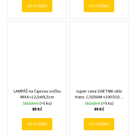
DO KOŠÍKU
DO KOŠÍKU
LAMPÁŠ na čajovou svíčku
super cena SVIETNIK sklo
MIX4 v12,5xh8,5cm
trans. C/V/DIAM v100 D100/
CIL-H100-DIAM v10cm
Skladem
(>5 ks)
Skladem
(>5 ks)
88 Kč
89 Kč
DO KOŠÍKU
DO KOŠÍKU