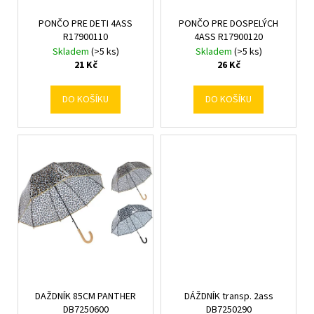
č
k
d
u
t
PONČO PRE DETI 4ASS
PONČO PRE DOSPELÝCH
u
j
R17900110
4ASS R17900120
ů
k
e
Skladem
(>5 ks)
Skladem
(>5 ks)
m
t
21 Kč
26 Kč
e
ů
DO KOŠÍKU
DO KOŠÍKU
DAŽDNÍK 85CM PANTHER
DÁŽDNÍK transp. 2ass
DB7250600
DB7250290