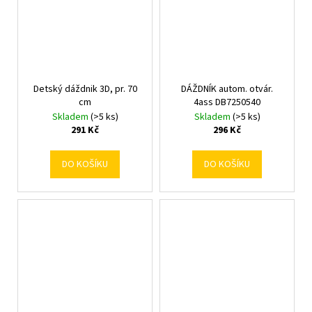
Detský dáždnik 3D, pr. 70
DÁŽDNÍK autom. otvár.
cm
4ass DB7250540
Skladem
(>5 ks)
Skladem
(>5 ks)
291 Kč
296 Kč
DO KOŠÍKU
DO KOŠÍKU