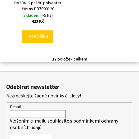
DÁŽDNÍK pr.190 polyester
čierny DB7000120
Skladem
(>5 ks)
423 Kč
DO KOŠÍKU
17
položek celkem
O
v
Z
l
á
á
Odebírat newsletter
d
p
Nezmeškejte žádné novinky či slevy!
a
a
c
t
E-mail
í
í
p
Vložením e-mailu souhlasíte s
podmínkami ochrany
r
osobních údajů
v
k