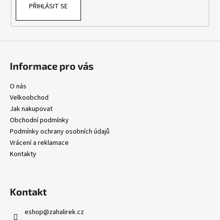
PŘIHLÁSIT SE
y
v
ý
p
i
s
Informace pro vás
u
O nás
Velkoobchod
Jak nakupovat
Obchodní podmínky
Podmínky ochrany osobních údajů
Vrácení a reklamace
Kontakty
Kontakt
eshop
@
zahalirek.cz