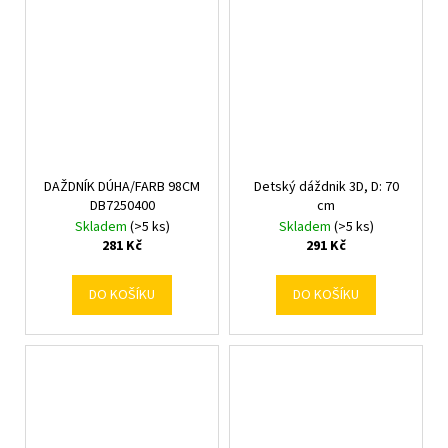
DAŽDNÍK DÚHA/FARB 98CM
Detský dáždnik 3D, D: 70
DB7250400
cm
Skladem
(>5 ks)
Skladem
(>5 ks)
281 Kč
291 Kč
DO KOŠÍKU
DO KOŠÍKU