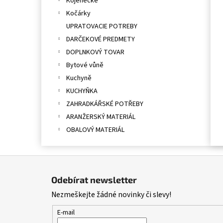
Kojenecké
Kočárky
UPRATOVACIE POTREBY
DARČEKOVÉ PREDMETY
DOPLNKOVÝ TOVAR
Bytové vůně
Kuchyně
KUCHYŇKA
ZAHRADKÁŘSKÉ POTŘEBY
ARANŽERSKÝ MATERIÁL
OBALOVÝ MATERIÁL
Z
á
Odebírat newsletter
p
Nezmeškejte žádné novinky či slevy!
a
t
E-mail