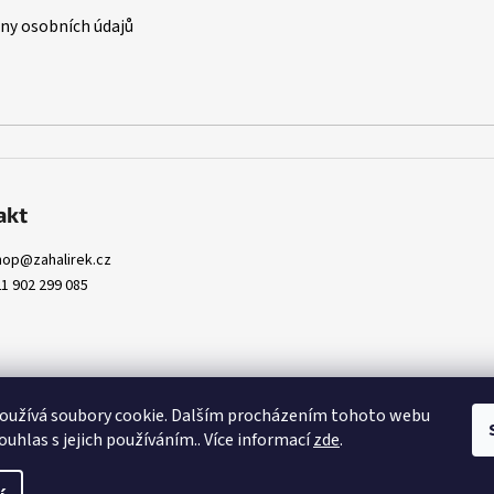
y osobních údajů
akt
hop
@
zahalirek.cz
1 902 299 085
oužívá soubory cookie. Dalším procházením tohoto webu
ouhlas s jejich používáním.. Více informací
zde
.
pravit nastavení cookies