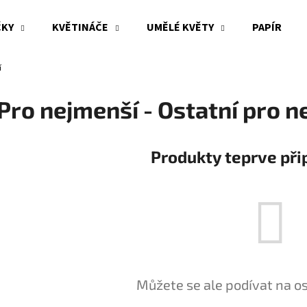
ČKY
KVĚTINÁČE
UMĚLÉ KVĚTY
PAPÍR
í
Co potřebujete najít?
Pro nejmenší - Ostatní pro n
HLEDAT
Produkty teprve při
Doporučujeme
Můžete se ale podívat na os