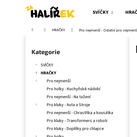
K
Přejít
na
o
SVÍČKY
HRA
obsah
Zpět
Zpět
š
do
do
í
Domů
HRAČKY
Pro nejmenší - Ostatní pro nejmenš
obchodu
obchodu
k
P
o
Přeskočit
Kategorie
s
kategorie
t
SVÍČKY
r
HRAČKY
a
Pro nejmenší
n
Pro holky - Kuchyňské nádobí
n
Pro nejmenší - Na tažení
í
Pro kluky - Auta a Stroje
p
Pro nejmenší - Chrastítka a kousátka
a
Pro kluky - Transformers a roboti
n
Pro kluky - Doplňky pro chlapce
e
Pro holky