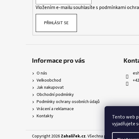
í
Vložením e-mailu souhlasíte s
podmínkami ochran
PŘIHLÁSIT SE
Informace pro vás
Kont
O nás
es
Velkoobchod
+42
Jak nakupovat
Obchodní podmínky
Podmínky ochrany osobních údajů
Vrácení a reklamace
Kontakty
Tento web p
vyjadřujete s
Copyright 2026
Zahalířek.cz
. Všechna práva vyhrazena.
U