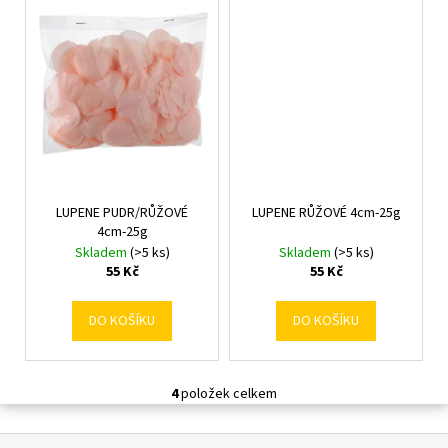
č
u
j
e
m
e
LUPENE PUDR/RŮŽOVÉ
LUPENE RŮŽOVÉ 4cm-25g
4cm-25g
Skladem
(>5 ks)
Skladem
(>5 ks)
55 Kč
55 Kč
DO KOŠÍKU
DO KOŠÍKU
4
položek celkem
O
v
Z