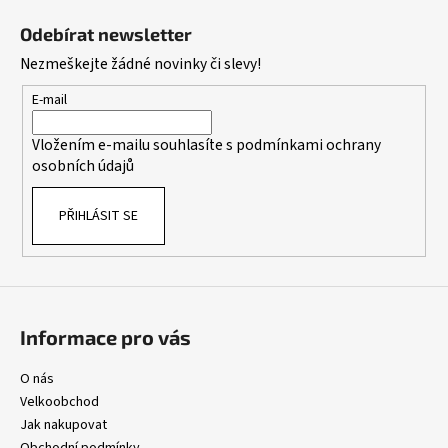
l
á
á
Odebírat newsletter
d
p
Nezmeškejte žádné novinky či slevy!
a
a
c
t
E-mail
í
í
p
Vložením e-mailu souhlasíte s
podmínkami ochrany
r
osobních údajů
v
k
PŘIHLÁSIT SE
y
v
ý
p
i
s
Informace pro vás
u
O nás
Velkoobchod
Jak nakupovat
Obchodní podmínky