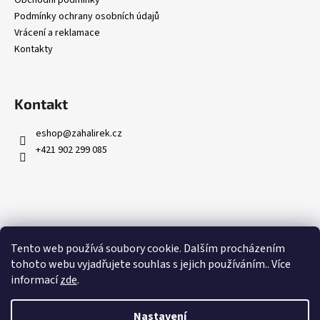
Podmínky ochrany osobních údajů
Vrácení a reklamace
Kontakty
Kontakt
eshop
@
zahalirek.cz
+421 902 299 085
Přijímáme online platby
Tento web používá soubory cookie. Dalším procházením
tohoto webu vyjadřujete souhlas s jejich používáním.. Více
informací
zde
.
Nastavení