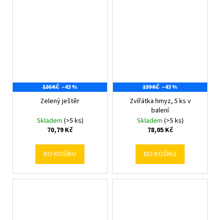
126 KČ
–43 %
139 KČ
–43 %
Zelený ještěr
Zvířátka hmyz, 5 ks v
balení
Skladem
(>5 ks)
Skladem
(>5 ks)
70,79 Kč
78,05 Kč
DO KOŠÍKU
DO KOŠÍKU