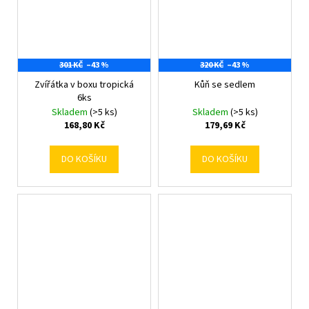
301 KČ
–43 %
320 KČ
–43 %
Zvířátka v boxu tropická
Kůň se sedlem
6ks
Skladem
(>5 ks)
Skladem
(>5 ks)
168,80 Kč
179,69 Kč
DO KOŠÍKU
DO KOŠÍKU