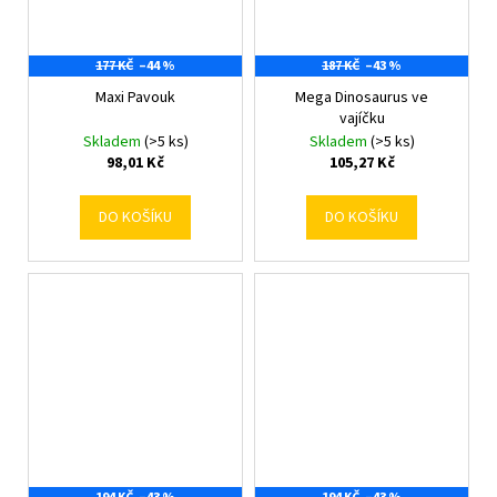
177 KČ
–44 %
187 KČ
–43 %
Maxi Pavouk
Mega Dinosaurus ve
vajíčku
Skladem
(>5 ks)
Skladem
(>5 ks)
98,01 Kč
105,27 Kč
DO KOŠÍKU
DO KOŠÍKU