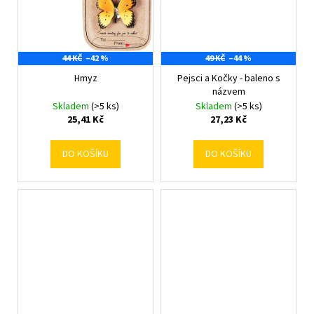
44 KČ
–42 %
49 KČ
–44 %
Hmyz
Pejsci a Kočky - baleno s
názvem
Skladem
(>5 ks)
Skladem
(>5 ks)
25,41 Kč
27,23 Kč
DO KOŠÍKU
DO KOŠÍKU