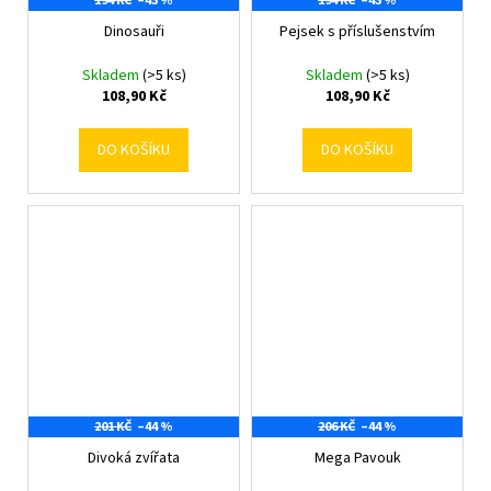
194 KČ
–43 %
194 KČ
–43 %
Dinosauři
Pejsek s příslušenstvím
Skladem
(>5 ks)
Skladem
(>5 ks)
108,90 Kč
108,90 Kč
DO KOŠÍKU
DO KOŠÍKU
201 KČ
–44 %
206 KČ
–44 %
Divoká zvířata
Mega Pavouk