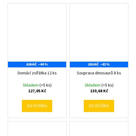
228 KČ
–44 %
231 KČ
–43 %
Domácí zvířátka 12 ks
Souprava dinosaurů 8 ks
Skladem
(>5 ks)
Skladem
(>5 ks)
127,05 Kč
130,68 Kč
DO KOŠÍKU
DO KOŠÍKU