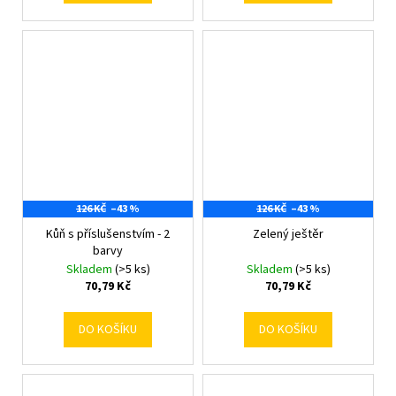
126 KČ
–43 %
126 KČ
–43 %
Kůň s příslušenstvím - 2
Zelený ještěr
barvy
Skladem
(>5 ks)
Skladem
(>5 ks)
70,79 Kč
70,79 Kč
DO KOŠÍKU
DO KOŠÍKU