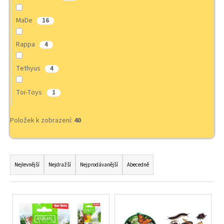
a
MaDe
16
j
í
Rappa
4
t
?
Tethyus
4
Toi-Toys
1
HLEDAT
Položek k zobrazení:
40
Ř
D
a
Nejlevnější
Nejdražší
Nejprodávanější
Abecedně
o
z
p
e
o
V
r
n
ý
u
í
p