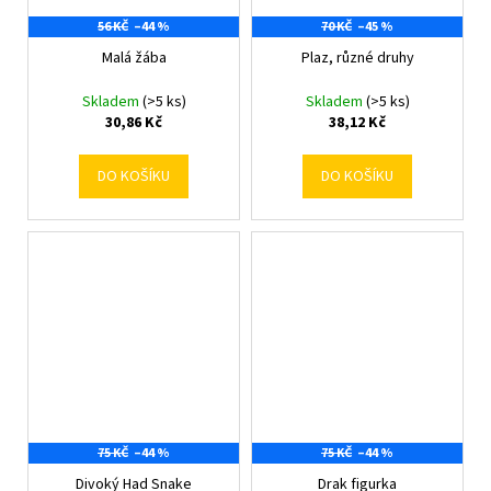
56 KČ
–44 %
70 KČ
–45 %
Malá žába
Plaz, různé druhy
Skladem
(>5 ks)
Skladem
(>5 ks)
30,86 Kč
38,12 Kč
DO KOŠÍKU
DO KOŠÍKU
75 KČ
–44 %
75 KČ
–44 %
Divoký Had Snake
Drak figurka