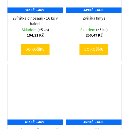
347 KČ
–44 %
449 KČ
–44 %
Zvířátka dinosauři - 16 ks v
Zvířáka hmyz
balení
Skladem
(>5 ks)
Skladem
(>5 ks)
194,21 Kč
250,47 Kč
DO KOŠÍKU
DO KOŠÍKU
457 KČ
–44 %
457 KČ
–44 %