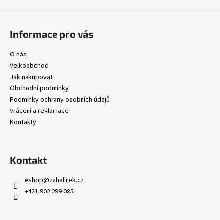
p
i
s
Informace pro vás
u
O nás
Velkoobchod
Jak nakupovat
Obchodní podmínky
Podmínky ochrany osobních údajů
Vrácení a reklamace
Kontakty
Kontakt
eshop
@
zahalirek.cz
+421 902 299 085