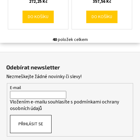
272,25 Kč
357,56 Kč
DO KOŠÍKU
DO KOŠÍKU
40
položek celkem
O
v
Z
l
á
á
Odebírat newsletter
d
p
Nezmeškejte žádné novinky či slevy!
a
a
c
t
E-mail
í
í
p
Vložením e-mailu souhlasíte s
podmínkami ochrany
r
osobních údajů
v
k
PŘIHLÁSIT SE
y
v
ý