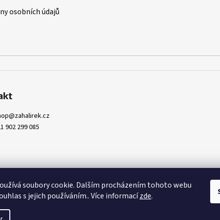
y osobních údajů
akt
hop
@
zahalirek.cz
1 902 299 085
oužívá soubory cookie. Dalším procházením tohoto webu
ouhlas s jejich používáním.. Více informací
zde
.
pravit nastavení cookies