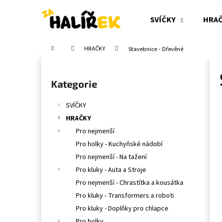
K
Přejít
na
o
SVÍČKY
HRA
obsah
Zpět
Zpět
š
do
do
í
Domů
HRAČKY
Stavebnice - Dřevěné
obchodu
obchodu
k
P
o
Přeskočit
Kategorie
s
kategorie
t
SVÍČKY
r
HRAČKY
a
Pro nejmenší
n
Pro holky - Kuchyňské nádobí
n
Pro nejmenší - Na tažení
í
Pro kluky - Auta a Stroje
p
Pro nejmenší - Chrastítka a kousátka
a
Pro kluky - Transformers a roboti
n
Pro kluky - Doplňky pro chlapce
e
Pro holky