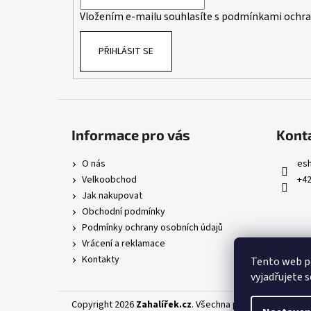
í
Vložením e-mailu souhlasíte s
podmínkami ochran
PŘIHLÁSIT SE
Informace pro vás
Kont
O nás
es
Velkoobchod
+42
Jak nakupovat
Obchodní podmínky
Podmínky ochrany osobních údajů
Vrácení a reklamace
Kontakty
Tento web p
vyjadřujete s
Copyright 2026
Zahalířek.cz
. Všechna práva vyhrazena.
U