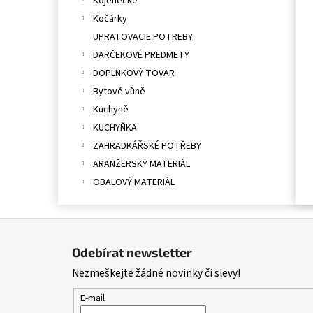
Kojenecké
Kočárky
UPRATOVACIE POTREBY
DARČEKOVÉ PREDMETY
DOPLNKOVÝ TOVAR
Bytové vůně
Kuchyně
KUCHYŇKA
ZAHRADKÁŘSKÉ POTŘEBY
ARANŽERSKÝ MATERIÁL
OBALOVÝ MATERIÁL
Z
á
Odebírat newsletter
p
Nezmeškejte žádné novinky či slevy!
a
t
E-mail