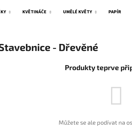
ČKY
KVĚTINÁČE
UMĚLÉ KVĚTY
PAPÍR
Co potřebujete najít?
Stavebnice - Dřevěné
HLEDAT
Produkty teprve při
Doporučujeme
Můžete se ale podívat na os