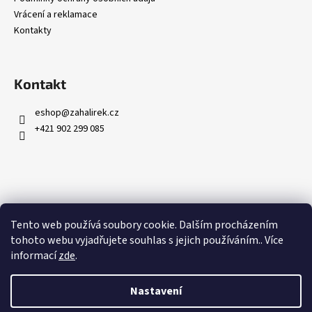
Vrácení a reklamace
Kontakty
Kontakt
eshop
@
zahalirek.cz
+421 902 299 085
Přijímáme online platby
Tento web používá soubory cookie. Dalším procházením
tohoto webu vyjadřujete souhlas s jejich používáním.. Více
informací
zde
.
Nastavení
Vytvořil Shoptet