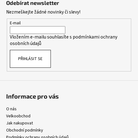
č
Odebírat newsletter
p
u
Nezmeškejte žádné novinky či slevy!
j
a
e
t
E-mail
m
í
e
Vložením e-mailu souhlasíte s
podmínkami ochrany
osobních údajů
PŘIHLÁSIT SE
Informace pro vás
O nás
Velkoobchod
Jak nakupovat
Obchodní podmínky
Podmínky ochrany osobních údajů