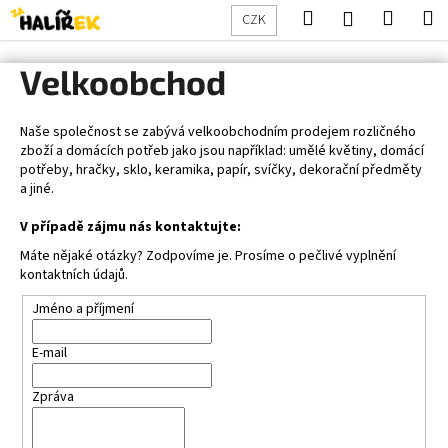
K
Přejít
Hledat
Nákup
M
Přihlášení
CZK
na
o
obsah
Zpět
Zpět
košík
š
Velkoobchod
í
C
k
o
Naše společnost se zabývá velkoobchodním prodejem rozličného
zboží a domácích potřeb jako jsou například: umělé květiny, domácí
p
potřeby, hračky, sklo, keramika, papír, svíčky, dekorační předměty
o
a jiné.
t
V případě zájmu nás kontaktujte:
ř
Máte nějaké otázky? Zodpovíme je. Prosíme o pečlivé vyplnění
e
kontaktních údajů.
b
Jméno a příjmení
u
j
E-mail
e
t
Zpráva
e
n