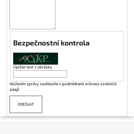
a
j
í
t
?
Bezpečnostní kontrola
Opište text z obrázku
HLEDAT
Vložením zprávy souhlasíte s
podmínkami ochrany osobních
údajů
D
o
ODESLAT
p
o
r
Z
u
á