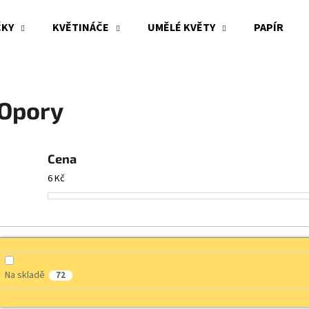
ČKY
KVĚTINÁČE
UMĚLÉ KVĚTY
PAPÍR
Co potřebujete najít?
Opory
HLEDAT
Cena
6
Kč
Doporučujeme
Na skladě
72