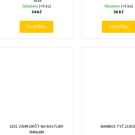
*3838
Skladem
(>5 ks)
Skladem
(>5 ks)
34 Kč
36 Kč
DO KOŠÍKU
DO KOŠÍKU
1831 ZÁHR.DRÔT NA RASTLINY
BAMBUS TYČ 210C
3MMx6M