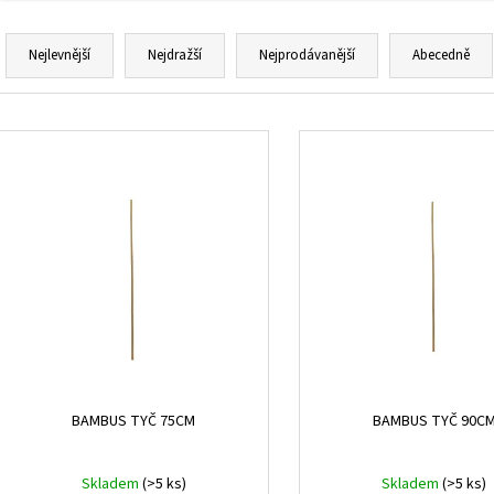
Ř
a
Nejlevnější
Nejdražší
Nejprodávanější
Abecedně
z
e
V
n
ý
í
p
p
i
r
s
o
p
d
r
u
o
k
d
t
u
ů
k
BAMBUS TYČ 75CM
BAMBUS TYČ 90C
t
ů
Skladem
(>5 ks)
Skladem
(>5 ks)