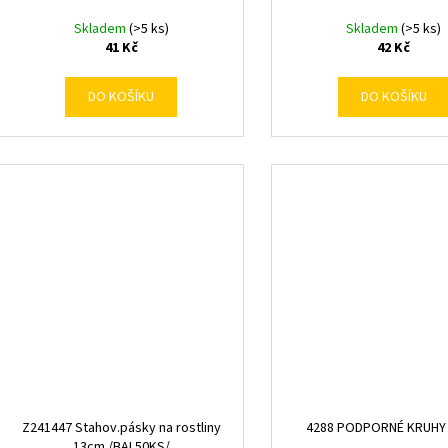
Skladem
(>5 ks)
Skladem
(>5 ks)
41 Kč
42 Kč
DO KOŠÍKU
DO KOŠÍKU
Z241447 Stahov.pásky na rostliny
4288 PODPORNÉ KRUHY
13cm /BAL50KS/