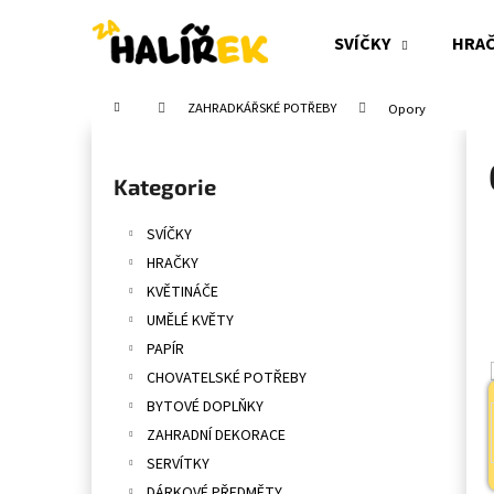
K
Přejít
na
o
SVÍČKY
HRA
obsah
Zpět
Zpět
š
do
do
í
Domů
ZAHRADKÁŘSKÉ POTŘEBY
Opory
obchodu
obchodu
k
P
o
Přeskočit
Kategorie
s
kategorie
t
SVÍČKY
r
HRAČKY
a
KVĚTINÁČE
n
UMĚLÉ KVĚTY
n
PAPÍR
í
CHOVATELSKÉ POTŘEBY
p
BYTOVÉ DOPLŇKY
a
ZAHRADNÍ DEKORACE
n
SERVÍTKY
e
DÁRKOVÉ PŘEDMĚTY