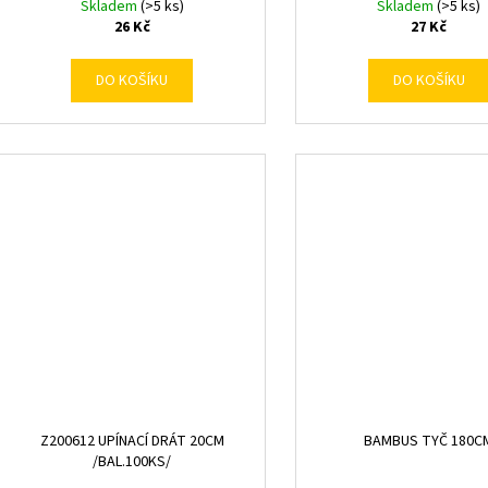
Skladem
(>5 ks)
Skladem
(>5 ks)
26 Kč
27 Kč
DO KOŠÍKU
DO KOŠÍKU
Z200612 UPÍNACÍ DRÁT 20CM
BAMBUS TYČ 180C
/BAL.100KS/