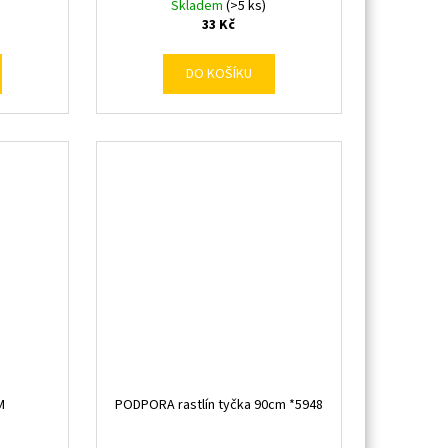
Skladem
(>5 ks)
33 Kč
DO KOŠÍKU
M
PODPORA rastlín tyčka 90cm *5948