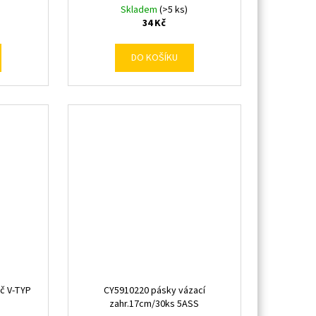
Skladem
(>5 ks)
34 Kč
DO KOŠÍKU
č V-TYP
CY5910220 pásky vázací
zahr.17cm/30ks 5ASS