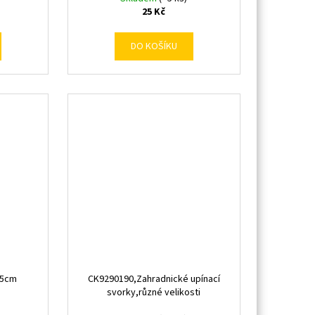
25 Kč
DO KOŠÍKU
,5cm
CK9290190,Zahradnické upínací
svorky,různé velikosti