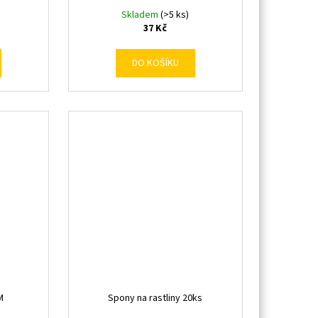
Skladem
(>5 ks)
37 Kč
DO KOŠÍKU
M
Spony na rastliny 20ks