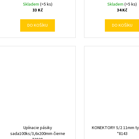
Skladem
(>5 ks)
Skladem
(>5 ks)
33 Kč
34 Kč
DO KOŠÍKU
DO KOŠÍKU
Upínacie pásiky
KONEKTORY S/2 11mm ty
sada100ks/3,6x200mm čierne
*8143