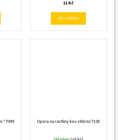
11 Kč
DO KOŠÍKU
m *7099
Opora na rastliny kov v60cm/7105
Skladem
(>5 ks)