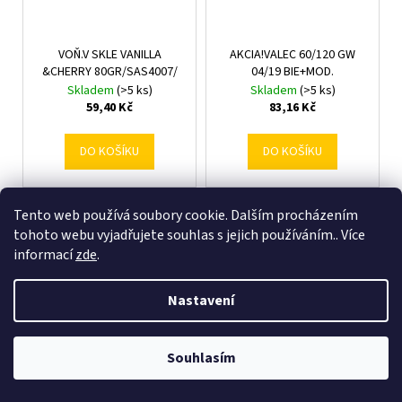
VOŇ.V SKLE VANILLA
AKCIA!VALEC 60/120 GW
&CHERRY 80GR/SAS4007/
04/19 BIE+MOD.
Skladem
(>5 ks)
Skladem
(>5 ks)
59,40 Kč
83,16 Kč
DO KOŠÍKU
DO KOŠÍKU
Tento web používá soubory cookie. Dalším procházením
tohoto webu vyjadřujete souhlas s jejich používáním.. Více
informací
zde
.
Nastavení
Souhlasím