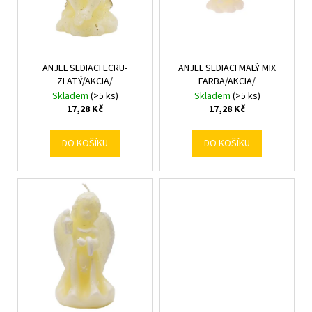
p
d
r
u
o
k
d
t
ANJEL SEDIACI ECRU-
ANJEL SEDIACI MALÝ MIX
u
ZLATÝ/AKCIA/
FARBA/AKCIA/
ů
k
Skladem
(>5 ks)
Skladem
(>5 ks)
t
17,28 Kč
17,28 Kč
ů
DO KOŠÍKU
DO KOŠÍKU