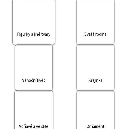
a
j
í
t
Figurky a jiné tvary
Svatá rodina
?
HLEDAT
Vánoční květ
Krajinka
D
o
p
o
r
u
Voňavé a ve skle
Ornament