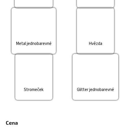
č
u
j
e
m
e
Metal jednobarevné
Hvězda
Stromeček
Glitter jednobarevné
Cena