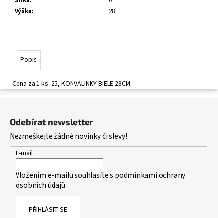
č
Šířka
:
0
u
Výška
:
28
j
e
m
e
Popis
Cena za 1 ks: 25, KONVALINKY BIELE 28CM
Z
á
Odebírat newsletter
p
Nezmeškejte žádné novinky či slevy!
a
t
E-mail
í
Vložením e-mailu souhlasíte s
podmínkami ochrany
osobních údajů
PŘIHLÁSIT SE