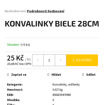
a
j
Průměrné
Neohodnoceno
Podrobnosti hodnocení
hodnocení
í
produktu
KONVALINKY BIELE 28CM
t
je
0,0
?
z
5
hvězdiček.
Skladem
(>5 ks)
HLEDAT
25 Kč
/ ks
DO KOŠÍKU
20,66 Kč bez DPH
Měrná
cena:
D
Zeptat se
Hlídat
Sdílet
o
p
Kategorie
:
Konvalinky, sněženky
o
Hmotnost
:
0.027 kg
r
EAN
:
8584159470980
u
Hloubka
:
0